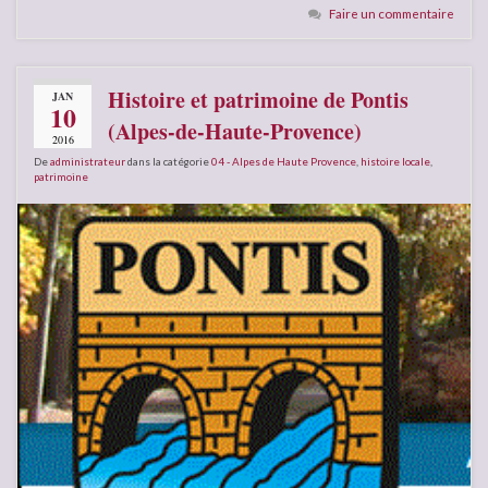
Faire un commentaire
Histoire et patrimoine de Pontis
JAN
10
(Alpes-de-Haute-Provence)
2016
De
administrateur
dans la catégorie
04 - Alpes de Haute Provence
,
histoire locale
,
patrimoine