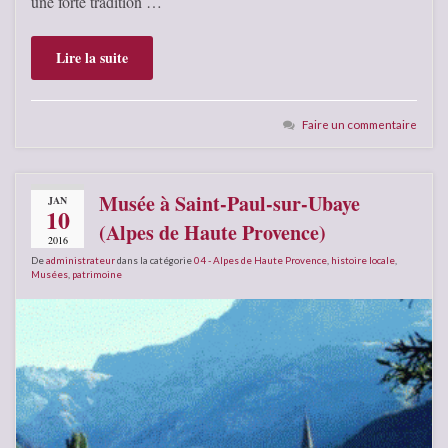
une forte tradition …
Lire la suite
Faire un commentaire
Musée à Saint-Paul-sur-Ubaye
JAN
10
(Alpes de Haute Provence)
2016
De
administrateur
dans la catégorie
04 - Alpes de Haute Provence
,
histoire locale
,
Musées
,
patrimoine