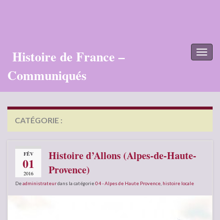
Histoire de France –
Toggl
naviga
Communiqués
CATÉGORIE :
04 – ALPES DE HAUTE PROVENCE
Histoire d’Allons (Alpes-de-Haute-
FÉV
01
Provence)
2016
De
administrateur
dans la catégorie
04 - Alpes de Haute Provence
,
histoire locale