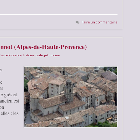
Faire un commentaire
Annot (Alpes-de-Haute-Provence)
 Haute Provence
,
histoire locale
,
patrimoine
e-
te
es
e grès et
 ancien est
son
lles : les