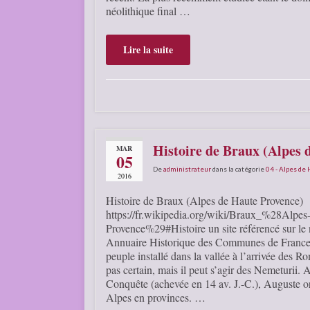
néolithique final …
Lire la suite
Histoire de Braux (Alpes 
MAR
05
De
administrateur
dans la catégorie
04 - Alpes de
2016
Histoire de Braux (Alpes de Haute Provence)
https://fr.wikipedia.org/wiki/Braux_%28Alpes
Provence%29#Histoire un site référencé sur le
Annuaire Historique des Communes de Franc
peuple installé dans la vallée à l’arrivée des R
pas certain, mais il peut s’agir des Nemeturii. 
Conquête (achevée en 14 av. J.-C.), Auguste or
Alpes en provinces. …