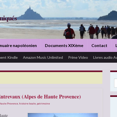
niqués
nuaire napoléonien
Documents XIXème
Contact
ent Kindle
Amazon Music Unlimited
Prime Video
Livres audio A
ROVENCE
Se
Entrevaux (Alpes de Haute Provence)
 Haute Provence
,
histoire locale
,
patrimoine
Haute