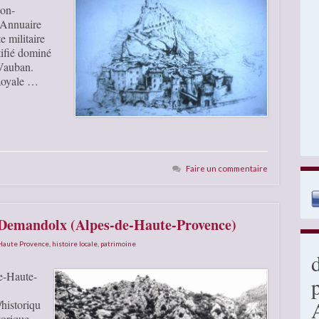
ion-
l Annuaire
 militaire
tifié dominé
é Vauban.
 Royale …
Faire un commentaire
e Demandolx (Alpes-de-Haute-Provence)
 Haute Provence
,
histoire locale
,
patrimoine
e-Haute-
historiqu
torique