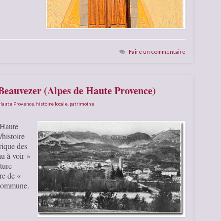
Faire un commentaire
 Beauvezer (Alpes de Haute Provence)
 Haute Provence
,
histoire locale
,
patrimoine
 Haute
histoire
rique des
u à voir »
cture
re de «
 commune.