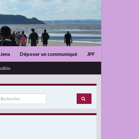
Liens
Déposer un communiqué
JPF
udible
arch for: