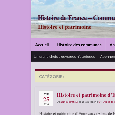
Histoire de France – Commu
Histoire et patrimoine
Accueil
Histoire des communes
An
Un grand choix d’ouvrages historiques
Abonnem
CATÉGORIE :
04 – ALPES DE HAUTE P
Histoire et patrimoine d’
AVR
25
De
administrateur
dans la catégorie
04 - Alpes de
2016
Histoire et patrimoine d’Entrevaux (Alpes de 