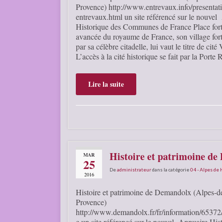
Provence) http://www.entrevaux.info/presentat
entrevaux.html un site référencé sur le nouve
Historique des Communes de France Place forte
avancée du royaume de France, son village for
par sa célèbre citadelle, lui vaut le titre de cit
L’accès à la cité historique se fait par la Porte
Lire la suite
Histoire et patrimoine d
MAR
25
De
administrateur
dans la catégorie
04 - Alpes de
2016
Histoire et patrimoine de Demandolx (Alpes-d
Provence)
http://www.demandolx.fr/fr/information/65372/
e un site référencé sur le nouvel Annuaire His