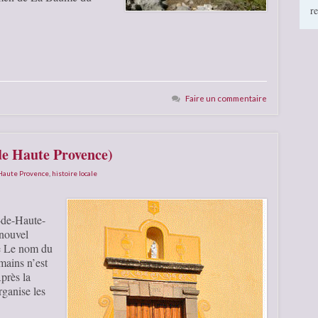
r
Faire un commentaire
de Haute Provence)
 Haute Provence
,
histoire locale
-de-Haute-
 nouvel
e Le nom du
omains n’est
Après la
ganise les