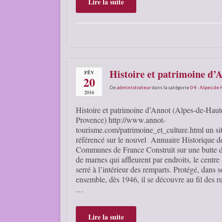
Lire la suite
Histoire et patrimoine d’
FÉV
20
De
administrateur
dans la catégorie
04 - Alpes de
2016
Histoire et patrimoine d’Annot (Alpes-de-Haut
Provence) http://www.annot-
tourisme.com/patrimoine_et_culture.html un si
référencé sur le nouvel Annuaire Historique d
Communes de France Construit sur une butte d
de marnes qui affleurent par endroits, le centre
serré à l’intérieur des remparts. Protégé, dans 
ensemble, dès 1946, il se découvre au fil des rue
…
Lire la suite