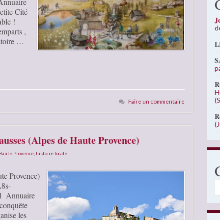
 Annuaire
tite Cité
J
able !
d
emparts ,
stoire …
L
S
p
R
H
(
Faire un commentaire
R
(
Sausses (Alpes de Haute Provence)
 Haute Provence
,
histoire locale
ute Provence)
C
A8s-
vel Annuaire
 conquête
anise les