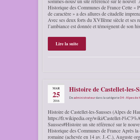
sommes-nous/ un site référencé sur le nouvel
Historique des Communes de France Cette « Pe
de caractère » a des allures de citadelle impren
Avec ses deux forts du XVIIème siècle et ses r
l’ambiance est donnée et témoignent de son hi
Lire la suite
Histoire de Castellet-les-
MAR
25
De
administrateur
dans la catégorie
04 - Alpes de
2016
Histoire de Castellet-les-Sausses (Alpes de Ha
https://fr.wikipedia.org/wiki/Castellet-l%C3%
Sausses#Histoire un site référencé sur le nou
Historique des Communes de France Après la
romaine (achevée en 14 av. J.-C.), Auguste org