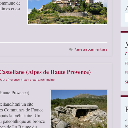
e commune de
times et est
A
Faire un commentaire
C
F
 Castellane (Alpes de Haute Provence)
F
 Haute Provence
,
histoire locale
,
patrimoine
S
 Haute Provence)
tellane.html un site
 des Communes de France
epuis la préhistoire. Un
«
u paléolithique au bronze
b
olmen de La Baume du