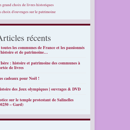
n grand choix de livres historiques
n choix d'ouvrages sur le patrimoine
Articles récents
 toutes les communes de France et les passionnés
’histoire et de patrimoine…
’Isère : histoire et patrimoine des communes à
ortée de livres
es cadeaux pour Noël !
istoire des Jeux olympiques | ouvrages & DVD
otice sur le temple protestant de Salinelles
30250 – Gard)