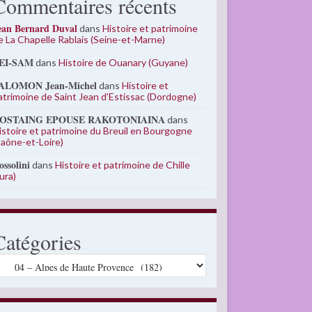
Commentaires récents
ean Bernard Duval
dans
Histoire et patrimoine
e La Chapelle Rablais (Seine-et-Marne)
EI-SAM
dans
Histoire de Ouanary (Guyane)
ALOMON Jean-Michel
dans
Histoire et
atrimoine de Saint Jean d’Estissac (Dordogne)
OSTAING EPOUSE RAKOTONIAINA
dans
istoire et patrimoine du Breuil en Bourgogne
Saône-et-Loire)
ossolini
dans
Histoire et patrimoine de Chille
Jura)
Catégories
atégories