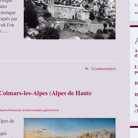
U
nter
storique
u
cupés par
 où l’on
en …
A
d
L
1 Commentaire
p
D
 Colmars-les-Alpes (Alpes de Haute
H
N
(
 Haute Provence
,
histoire locale
,
patrimoine
Alpes de
qui-