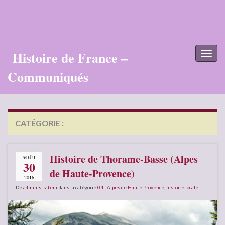
Histoire de France –
Toggl
naviga
Communiqués
CATÉGORIE :
04 – ALPES DE HAUTE PROVENCE
Histoire de Thorame-Basse (Alpes
AOÛT
30
de Haute-Provence)
2016
De
administrateur
dans la catégorie
04 - Alpes de Haute Provence
,
histoire locale