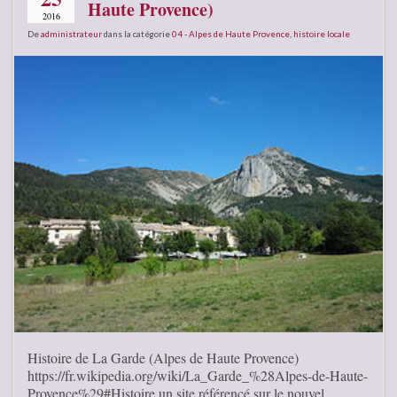
Haute Provence)
2016
De
administrateur
dans la catégorie
04 - Alpes de Haute Provence
,
histoire locale
Histoire de La Garde (Alpes de Haute Provence)
https://fr.wikipedia.org/wiki/La_Garde_%28Alpes-de-Haute-
Provence%29#Histoire un site référencé sur le nouvel