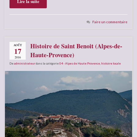
Lire la suite
Faire un commentaire
Histoire de Saint Benoit (Alpes-de-
AOÛT
17
Haute-Provence)
2016
De
administrateur
dans la catégorie
04 - Alpes de Haute Provence
,
histoire locale