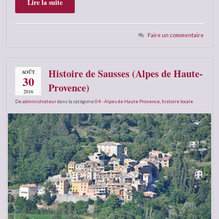
Lire la suite
Faire un commentaire
Histoire de Sausses (Alpes de Haute-
AOÛT
30
Provence)
2016
De
administrateur
dans la catégorie
04 - Alpes de Haute Provence
,
histoire locale