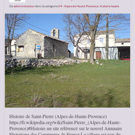
De
administrateur
dans la catégorie
04 - Alpes de Haute Provence
,
histoire locale
Histoire de Saint-Pierre (Alpes-de-Haute-Provence)
https://fr.wikipedia.org/wiki/Saint-Pierre_(Alpes-de-Haute-
Provence)#Histoire un site référencé sur le nouvel Annuaire
Historique des Communes de France Le village est issu du