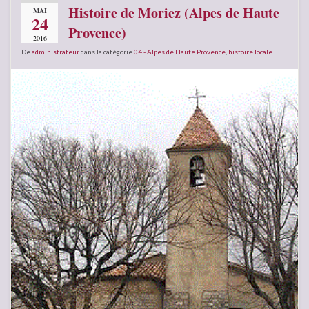
Histoire de Moriez (Alpes de Haute
MAI
24
Provence)
2016
De
administrateur
dans la catégorie
04 - Alpes de Haute Provence
,
histoire locale