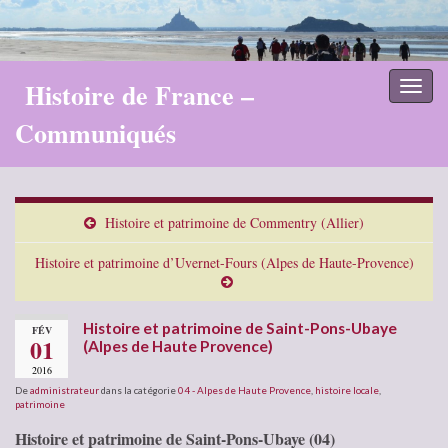
Histoire de France –
Toggl
naviga
Communiqués
Histoire et patrimoine de Commentry (Allier)
Histoire et patrimoine d’Uvernet-Fours (Alpes de Haute-Provence)
Histoire et patrimoine de Saint-Pons-Ubaye
FÉV
01
(Alpes de Haute Provence)
2016
De
administrateur
dans la catégorie
04 - Alpes de Haute Provence
,
histoire locale
,
patrimoine
Histoire et patrimoine de Saint-Pons-Ubaye (04)