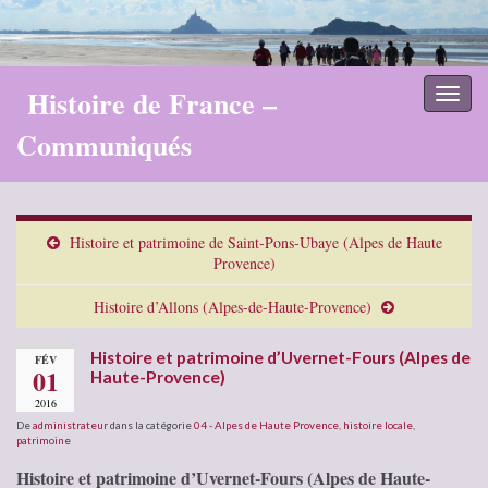
Histoire de France –
Toggl
naviga
Communiqués
Histoire et patrimoine de Saint-Pons-Ubaye (Alpes de Haute
Provence)
Histoire d’Allons (Alpes-de-Haute-Provence)
Histoire et patrimoine d’Uvernet-Fours (Alpes de
FÉV
01
Haute-Provence)
2016
De
administrateur
dans la catégorie
04 - Alpes de Haute Provence
,
histoire locale
,
patrimoine
Histoire et patrimoine d’Uvernet-Fours (Alpes de Haute-