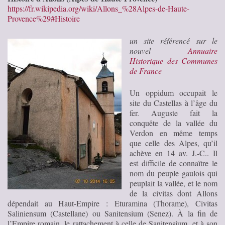
https://fr.wikipedia.org/wiki/Allons_%28Alpes-de-Haute-
Provence%29#Histoire
un site référencé sur le
nouvel
Annuaire
Historique des Communes
de France
Un oppidum occupait le
site du Castellas à l’âge du
fer. Auguste fait la
conquête de la vallée du
Verdon en même temps
que celle des Alpes, qu’il
achève en 14 av. J.-C.. Il
est difficile de connaître le
nom du peuple gaulois qui
peuplait la vallée, et le nom
de la civitas dont Allons
dépendait au Haut-Empire : Eturamina (Thorame), Civitas
Saliniensum (Castellane) ou Sanitensium (Senez). À la fin de
l’Empire romain, le rattachement à celle de Sanitensium, et à son