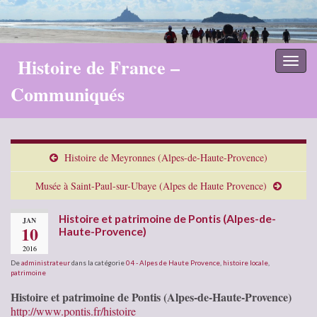
Histoire de France –
Toggl
naviga
Communiqués
Histoire de Meyronnes (Alpes-de-Haute-Provence)
Musée à Saint-Paul-sur-Ubaye (Alpes de Haute Provence)
Histoire et patrimoine de Pontis (Alpes-de-
JAN
10
Haute-Provence)
2016
De
administrateur
dans la catégorie
04 - Alpes de Haute Provence
,
histoire locale
,
patrimoine
Histoire et patrimoine de Pontis (Alpes-de-Haute-Provence)
http://www.pontis.fr/histoire