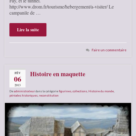
Fay, et le tunnel.
http://www.drom.fr/tourisme/hebergement/a-visiter/ Le
campanile de …
Lire la suite
Faire un commentaire
Histoire en maquette
FÉV
06
2013
De
administrateur
dans la catégorie
figurines, collections
,
Histoire du monde
,
périodes historiques
,
reconstitution