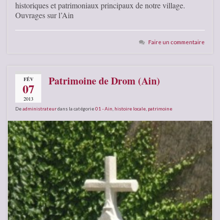
historiques et patrimoniaux principaux de notre village.
Ouvrages sur l’Ain
Faire un commentaire
Patrimoine de Drom (Ain)
FÉV
07
2013
De
administrateur
dans la catégorie
01 - Ain
,
histoire locale
,
patrimoine