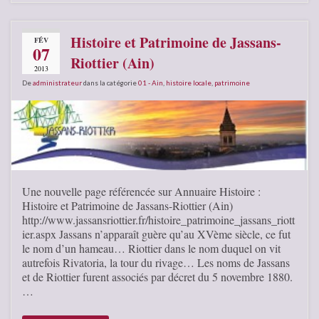
Histoire et Patrimoine de Jassans-
FÉV
07
Riottier (Ain)
2013
De
administrateur
dans la catégorie
01 - Ain
,
histoire locale
,
patrimoine
Une nouvelle page référencée sur Annuaire Histoire :
Histoire et Patrimoine de Jassans-Riottier (Ain)
http://www.jassansriottier.fr/histoire_patrimoine_jassans_riott
ier.aspx Jassans n’apparaît guère qu’au XVème siècle, ce fut
le nom d’un hameau… Riottier dans le nom duquel on vit
autrefois Rivatoria, la tour du rivage… Les noms de Jassans
et de Riottier furent associés par décret du 5 novembre 1880.
…