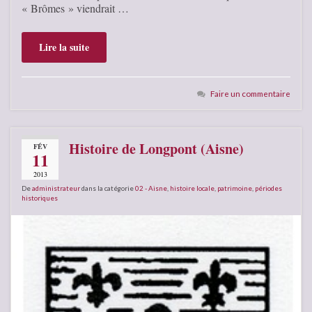
« Brômes » viendrait …
Lire la suite
Faire un commentaire
Histoire de Longpont (Aisne)
FÉV
11
2013
De
administrateur
dans la catégorie
02 - Aisne
,
histoire locale
,
patrimoine
,
périodes
historiques