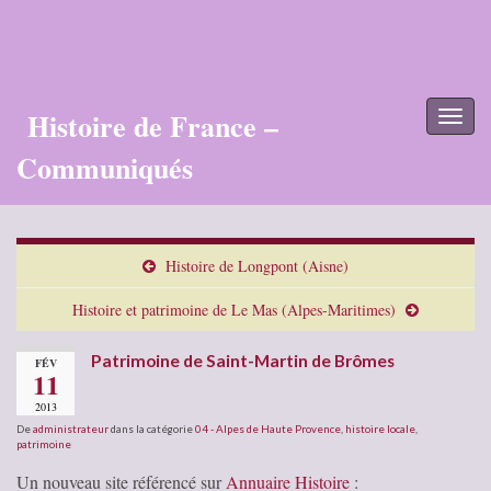
Histoire de France –
Toggl
naviga
Communiqués
Histoire de Longpont (Aisne)
Histoire et patrimoine de Le Mas (Alpes-Maritimes)
Patrimoine de Saint-Martin de Brômes
FÉV
11
2013
De
administrateur
dans la catégorie
04 - Alpes de Haute Provence
,
histoire locale
,
patrimoine
Un nouveau site référencé sur
Annuaire Histoire
: