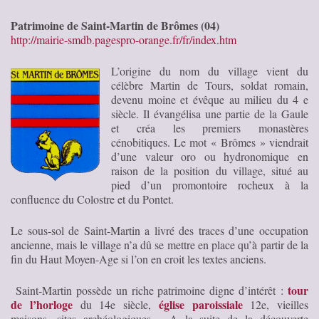
Patrimoine de Saint-Martin de Brômes (04)
http://mairie-smdb.pagespro-orange.fr/fr/index.htm
L’origine du nom du village vient du
célèbre Martin de Tours, soldat romain,
devenu moine et évêque au milieu du 4 e
siècle. Il évangélisa une partie de la Gaule
et créa les premiers monastères
cénobitiques. Le mot « Brômes » viendrait
d’une valeur oro ou hydronomique en
raison de la position du village, situé au
pied d’un promontoire rocheux à la
confluence du Colostre et du Pontet.
Le sous-sol de Saint-Martin a livré des traces d’une occupation
ancienne, mais le village n’a dû se mettre en place qu’à partir de la
fin du Haut Moyen-Age si l’on en croit les textes anciens.
tour
Saint-Martin possède un riche patrimoine digne d’intérêt :
de l’horloge
église paroissiale
du 14e siècle,
12e, vieilles
maisons, sites archéologiques… A la suite de la découverte