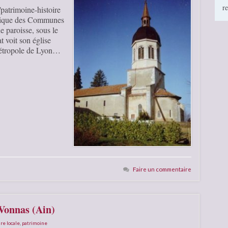
r
patrimoine-histoire
torique des Communes
e paroisse, sous le
t voit son église
métropole de Lyon…
Faire un commentaire
 Vonnas (Ain)
ire locale
,
patrimoine