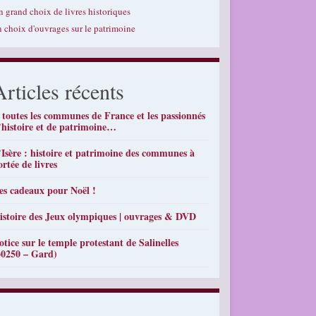
n grand choix de livres historiques
n choix d'ouvrages sur le patrimoine
Articles récents
 toutes les communes de France et les passionnés
’histoire et de patrimoine…
’Isère : histoire et patrimoine des communes à
ortée de livres
es cadeaux pour Noël !
istoire des Jeux olympiques | ouvrages & DVD
otice sur le temple protestant de Salinelles
30250 – Gard)