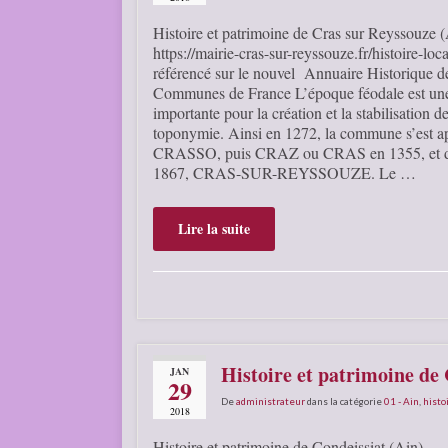
Histoire et patrimoine de Cras sur Reyssouze 
https://mairie-cras-sur-reyssouze.fr/histoire-loca
référencé sur le nouvel Annuaire Historique d
Communes de France L’époque féodale est un
importante pour la création et la stabilisation de
toponymie. Ainsi en 1272, la commune s’est a
CRASSO, puis CRAZ ou CRAS en 1355, et d
1867, CRAS-SUR-REYSSOUZE. Le …
Lire la suite
Histoire et patrimoine de 
JAN
29
De
administrateur
dans la catégorie
01 - Ain
,
histo
2018
Histoire et patrimoine de Condeissiat (Ain)