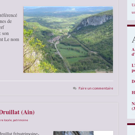
U
u
 référencé
nes de
erf
: son
ent Le nom
A
d
L
p
D
Faire un commentaire
H
N
(
Druillat (Ain)
ire locale
,
patrimoine
druillat.fr/patrimoine-