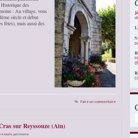
 Historique des
oine : Au village, vous
J
IIème siècle et début
d
s fêtes), mais aussi des
L
S
p
R
H
(
R
(
Faire un commentaire
C
 Cras sur Reyssouze (Ain)
ire locale
,
patrimoine