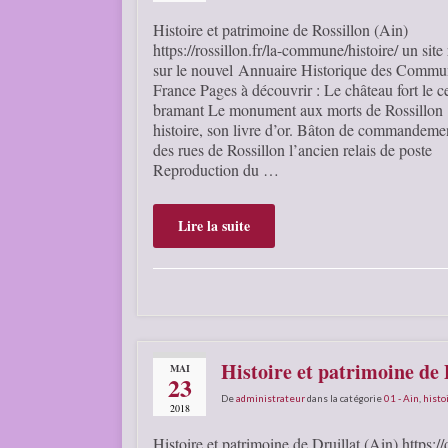
Histoire et patrimoine de Rossillon (Ain)
https://rossillon.fr/la-commune/histoire/ un site
sur le nouvel Annuaire Historique des Commu
France Pages à découvrir : Le château fort le c
bramant Le monument aux morts de Rossillon 
histoire, son livre d’or. Bâton de commandem
des rues de Rossillon l’ancien relais de poste
Reproduction du …
Lire la suite
Histoire et patrimoine de 
MAI
23
De
administrateur
dans la catégorie
01 - Ain
,
histo
2018
Histoire et patrimoine de Druillat (Ain) https://