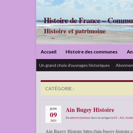
Histoire de France – Commu
Histoire et patrimoine
Accueil
Histoire des communes
An
Un grand choix d’ouvrages historiques
Abonnem
CATÉGORIE :
01 – AIN
Ain Bugey Histoire
JUIN
09
De
administrateur
dans la catégorie
01 - Ain
,
histo
2023
Ain Bugey Histoire https://ain-bugey-histoire.c