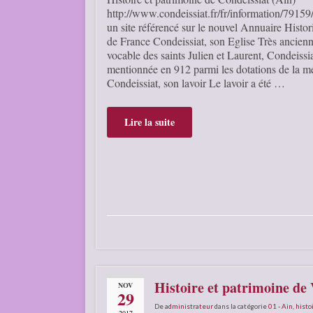
http://www.condeissiat.fr/fr/information/79159/
un site référencé sur le nouvel Annuaire His
de France Condeissiat, son Eglise Très ancienn
vocable des saints Julien et Laurent, Condeissia
mentionnée en 912 parmi les dotations de la 
Condeissiat, son lavoir Le lavoir a été …
Lire la suite
Histoire et patrimoine de
NOV
29
De
administrateur
dans la catégorie
01 - Ain
,
histo
2017