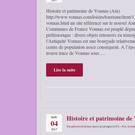
Histoire et patrimoine de Vonnas (Ain)
http://www.vonnas.com/loisirs/tourisme/item/13
vonnas.html un site référencé sur le nouvel An
Communes de France Vonnas est peuplé depui
préhistorique : divers objets retrouvés en témo
l’Antiquité Vonnas est une bourgade relativeme
centre de population assez conséquent. A l’ép
trouve trace de Vonnas sous …
Lire la suite
Histoire et patrimoine de 
NOV
04
De
administrateur
dans la catégorie
01 - Ain
,
histo
2017