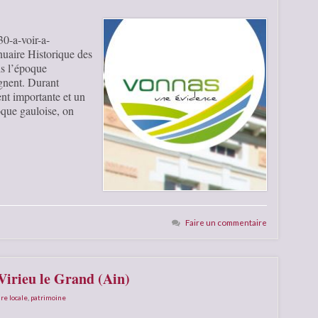
0-a-voir-a-
nuaire Historique des
s l’époque
ignent. Durant
nt importante et un
oque gauloise, on
Faire un commentaire
Virieu le Grand (Ain)
ire locale
,
patrimoine