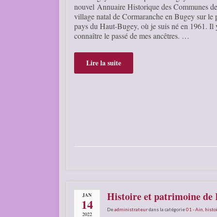
nouvel Annuaire Historique des Communes de F
village natal de Cormaranche en Bugey sur le
pays du Haut-Bugey, où je suis né en 1961. Il y 
connaître le passé de mes ancêtres. …
Lire la suite
Histoire et patrimoine de 
JAN
14
De
administrateur
dans la catégorie
01 - Ain
,
histo
2022