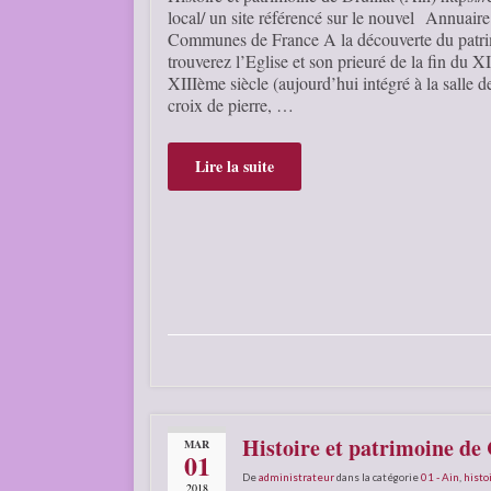
local/ un site référencé sur le nouvel Annuaire
Communes de France A la découverte du patrim
trouverez l’Eglise et son prieuré de la fin du X
XIIIème siècle (aujourd’hui intégré à la salle de
croix de pierre, …
Lire la suite
Histoire et patrimoine de
MAR
01
De
administrateur
dans la catégorie
01 - Ain
,
histo
2018