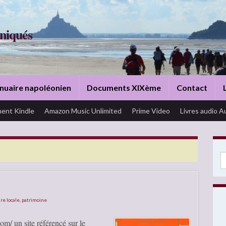
niqués
nuaire napoléonien
Documents XIXème
Contact
ent Kindle
Amazon Music Unlimited
Prime Video
Livres audio A
Se
ire locale
,
patrimoine
om/ un site référencé sur le