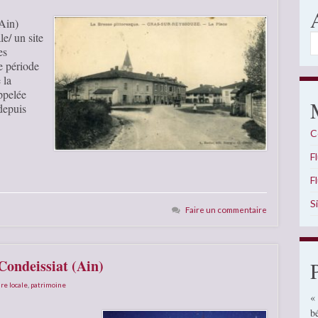
(Ain)
le/ un site
A
es
e période
 la
ppelée
epuis
C
F
F
S
Faire un commentaire
Condeissiat (Ain)
ire locale
,
patrimoine
«
b