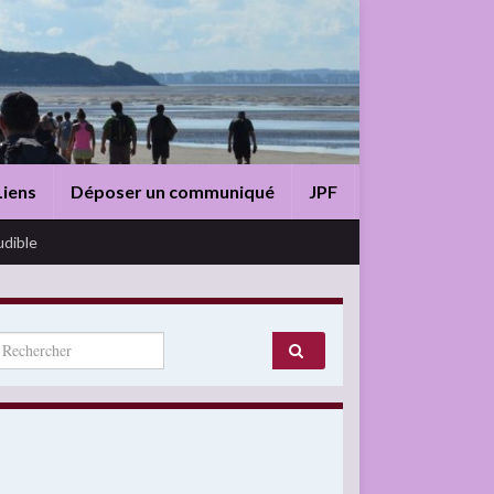
Liens
Déposer un communiqué
JPF
udible
arch for: