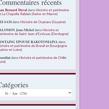
Commentaires récents
ean Bernard Duval
dans
Histoire et patrimoine
e La Chapelle Rablais (Seine-et-Marne)
EI-SAM
dans
Histoire de Ouanary (Guyane)
ALOMON Jean-Michel
dans
Histoire et
atrimoine de Saint Jean d’Estissac (Dordogne)
OSTAING EPOUSE RAKOTONIAINA
dans
istoire et patrimoine du Breuil en Bourgogne
Saône-et-Loire)
ossolini
dans
Histoire et patrimoine de Chille
Jura)
Catégories
atégories