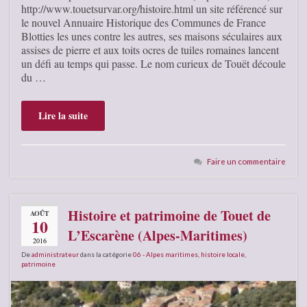
http://www.touetsurvar.org/histoire.html un site référencé sur
le nouvel Annuaire Historique des Communes de France
Blotties les unes contre les autres, ses maisons séculaires aux
assises de pierre et aux toits ocres de tuiles romaines lancent
un défi au temps qui passe. Le nom curieux de Touët découle
du …
Lire la suite
Faire un commentaire
Histoire et patrimoine de Touet de
AOÛT
10
L’Escarène (Alpes-Maritimes)
2016
De
administrateur
dans la catégorie
06 - Alpes maritimes
,
histoire locale
,
patrimoine