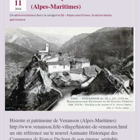
11
(Alpes-Maritimes)
2016
De
administrateur
dans la catégorie
06 - Alpes maritimes
,
histoire locale
,
patrimoine
Histoire et patrimoine de Venanson (Alpes-Maritimes)
http://www.venanson.fr/le-village/histoire-de-venanson.html
un site référencé sur le nouvel Annuaire Historique des
Communes de France Du haut de son éperon, véritable