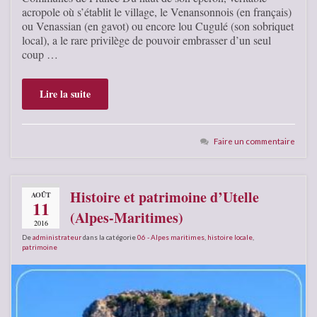
acropole où s’établit le village, le Venansonnois (en français)
ou Venassian (en gavot) ou encore lou Cugulé (son sobriquet
local), a le rare privilège de pouvoir embrasser d’un seul
coup …
Lire la suite
Faire un commentaire
Histoire et patrimoine d’Utelle
AOÛT
11
(Alpes-Maritimes)
2016
De
administrateur
dans la catégorie
06 - Alpes maritimes
,
histoire locale
,
patrimoine