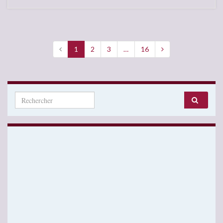
1
2
3
…
16
Search for: