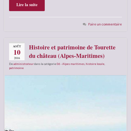
Lire la suite
Faire un commentaire
Histoire et patrimoine de Tourette
AOÛT
10
du château (Alpes-Maritimes)
2016
De
administrateur
dans la catégorie
06 - Alpes maritimes
,
histoire locale
,
patrimoine