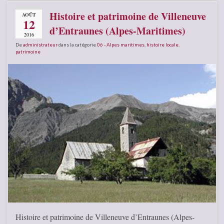
Histoire et patrimoine de Villeneuve
AOÛT
12
d’Entraunes (Alpes-Maritimes)
2016
De
administrateur
dans la catégorie
06 - Alpes maritimes
,
histoire locale
,
patrimoine
Histoire et patrimoine de Villeneuve d’Entraunes (Alpes-