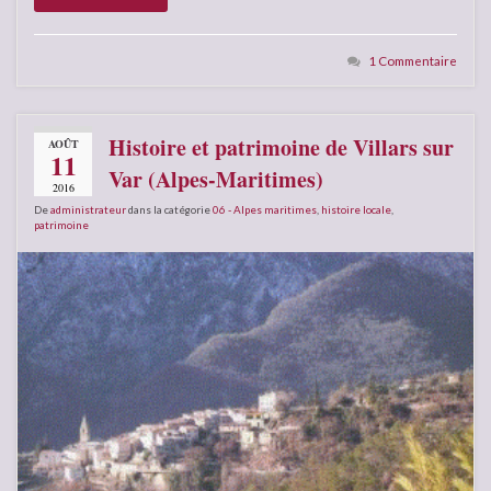
1 Commentaire
Histoire et patrimoine de Villars sur
AOÛT
11
Var (Alpes-Maritimes)
2016
De
administrateur
dans la catégorie
06 - Alpes maritimes
,
histoire locale
,
patrimoine