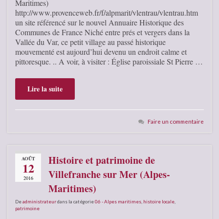
Maritimes)
http://www.provenceweb.fr/f/alpmarit/vlentrau/vlentrau.htm
un site référencé sur le nouvel Annuaire Historique des
Communes de France Niché entre prés et vergers dans la
Vallée du Var, ce petit village au passé historique
mouvementé est aujourd’hui devenu un endroit calme et
pittoresque. .. A voir, à visiter : Église paroissiale St Pierre …
Lire la suite
Faire un commentaire
Histoire et patrimoine de
AOÛT
12
Villefranche sur Mer (Alpes-
2016
Maritimes)
De
administrateur
dans la catégorie
06 - Alpes maritimes
,
histoire locale
,
patrimoine