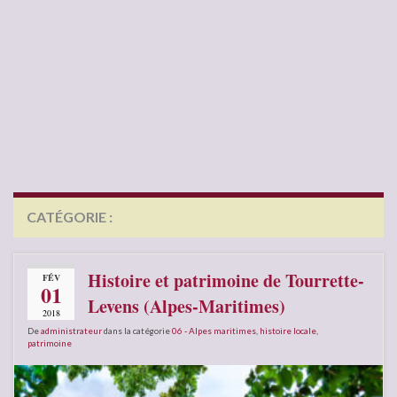
CATÉGORIE :
06 – ALPES MARITIMES
Histoire et patrimoine de Tourrette-
FÉV
01
Levens (Alpes-Maritimes)
2018
De
administrateur
dans la catégorie
06 - Alpes maritimes
,
histoire locale
,
patrimoine