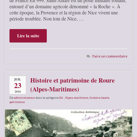
de France En 999, Saint-André est un poste militaire romain,
entouré d’un domaine agricole dénommé « la Roche ». À
cette époque, la Provence et la région de Nice vivent une
période troublée. Non loin de Nice, …
Lire la suite
Faire un commentaire
Histoire et patrimoine de Roure
JUIL
23
(Alpes-Maritimes)
2016
De
administrateur
dans la catégorie
06 - Alpes maritimes
,
histoire locale
,
patrimoine