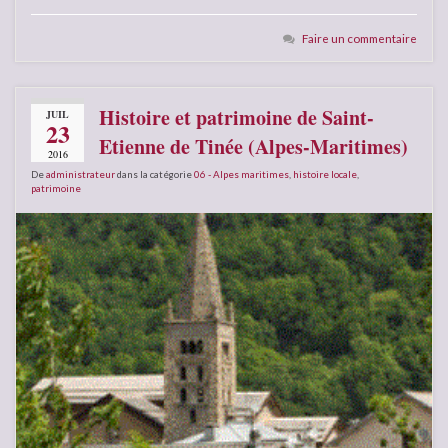
Faire un commentaire
Histoire et patrimoine de Saint-
JUIL
23
Etienne de Tinée (Alpes-Maritimes)
2016
De
administrateur
dans la catégorie
06 - Alpes maritimes
,
histoire locale
,
patrimoine