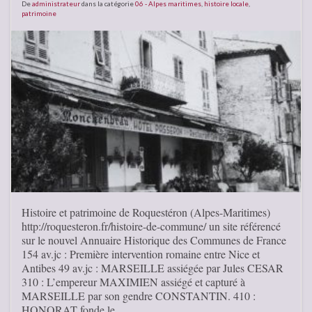
De
administrateur
dans la catégorie
06 - Alpes maritimes
,
histoire locale
,
patrimoine
Histoire et patrimoine de Roquestéron (Alpes-Maritimes)
http://roquesteron.fr/histoire-de-commune/ un site référencé
sur le nouvel Annuaire Historique des Communes de France
154 av.jc : Première intervention romaine entre Nice et
Antibes 49 av.jc : MARSEILLE assiégée par Jules CESAR
310 : L’empereur MAXIMIEN assiégé et capturé à
MARSEILLE par son gendre CONSTANTIN. 410 :
HONORAT fonde le …