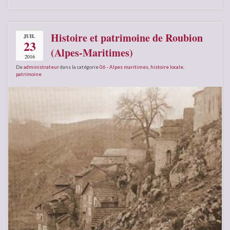
Histoire et patrimoine de Roubion
JUIL
23
(Alpes-Maritimes)
2016
De
administrateur
dans la catégorie
06 - Alpes maritimes
,
histoire locale
,
patrimoine