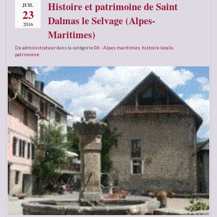
Histoire et patrimoine de Saint
JUIL
23
Dalmas le Selvage (Alpes-
2016
Maritimes)
De
administrateur
dans la catégorie
06 - Alpes maritimes
,
histoire locale
,
patrimoine