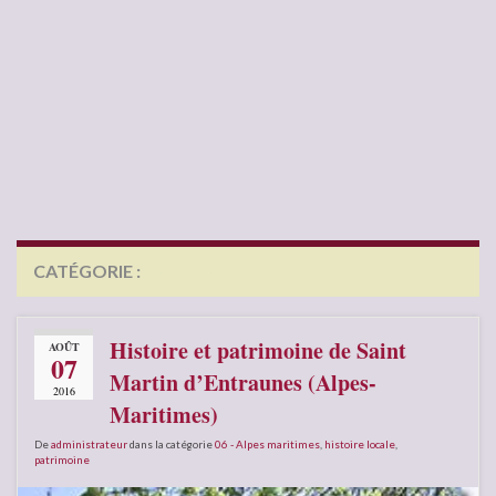
CATÉGORIE :
06 – ALPES MARITIMES
Histoire et patrimoine de Saint
AOÛT
07
Martin d’Entraunes (Alpes-
2016
Maritimes)
De
administrateur
dans la catégorie
06 - Alpes maritimes
,
histoire locale
,
patrimoine