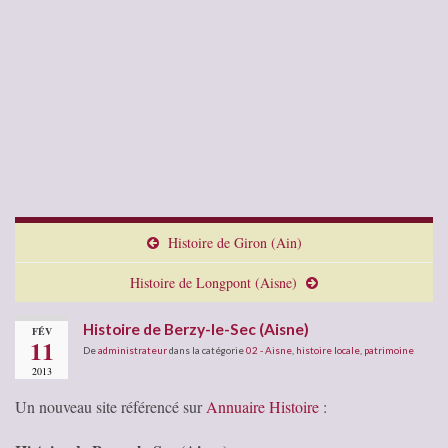
Histoire de Giron (Ain)
Histoire de Longpont (Aisne)
Histoire de Berzy-le-Sec (Aisne)
FÉV
11
De
administrateur
dans la catégorie
02 - Aisne
,
histoire locale
,
patrimoine
2013
Un nouveau site référencé sur
Annuaire Histoire
: