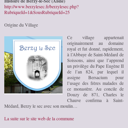
Histoire de Berzy-le-Sec (Aisne)
http://www.berzylesec.fr/berzylesec.php?
RubriqueId=1&SousRubriqueId=25
Origine du Village
Ce village appartenait
originairement au domaine
royal et fut donné, rapidement,
à l’Abbaye de Saint-Médard de
Soissons, ainsi que l’apprend
un privilège du Pape Eugène II
de l’an 824, par lequel il
assigne Bersacium pour
l’usage des frères malades de
ce monastère. Au concile de
Douzy de 871, Charles le
Chauve confirma à Saint-
Médard, Berzy le sec avec son moulin…
La suite sur le site web de la commune