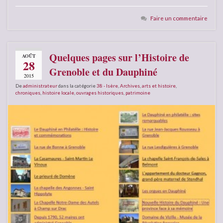
Faire un commentaire
Quelques pages sur l’Histoire de
AOÛT
28
Grenoble et du Dauphiné
2015
De
administrateur
dans la catégorie
38 - Isère
,
Archives
,
arts et histoire
,
chroniques
,
histoire locale
,
ouvrages historiques
,
patrimoine