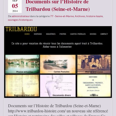
Documents sur l’Histoire de
SEP
05
Trilbardou (Seine-et-Marne)
2014
De
administrateur
dans la catégorie
77 - Seine-et-Marne
,
Archives
,
histoire locale
,
ouvrages historiques
Documents sur l’Histoire de Trilbardou (Seine-et-Marne)
http://www.trilbardou-histoire.com/ un nouveau site référencé
sur Histoire et patrimoine des villes et villages de France Ce