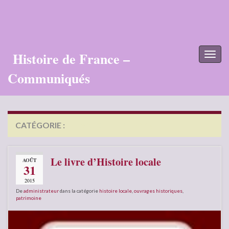
Histoire de France –
Toggl
naviga
Communiqués
CATÉGORIE :
OUVRAGES HISTORIQUES
Le livre d’Histoire locale
AOÛT
31
2015
De
administrateur
dans la catégorie
histoire locale
,
ouvrages historiques
,
patrimoine