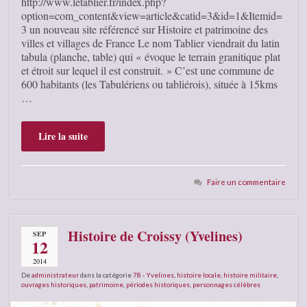
http://www.letablier.fr/index.php?
option=com_content&view=article&catid=3&id=1&Itemid=
3 un nouveau site référencé sur Histoire et patrimoine des
villes et villages de France Le nom Tablier viendrait du latin
tabula (planche, table) qui « évoque le terrain granitique plat
et étroit sur lequel il est construit. » C’est une commune de
600 habitants (les Tabulériens ou tabliérois), située à 15kms
…
Lire la suite
Faire un commentaire
Histoire de Croissy (Yvelines)
SEP
12
2014
De
administrateur
dans la catégorie
78 - Yvelines
,
histoire locale
,
histoire militaire
,
ouvrages historiques
,
patrimoine
,
périodes historiques
,
personnages célèbres