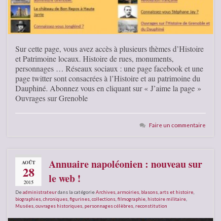
Sur cette page, vous avez accès à plusieurs thèmes d’Histoire
et Patrimoine locaux. Histoire de rues, monuments,
personnages … Réseaux sociaux : une page facebook et une
page twitter sont consacrées à l’Histoire et au patrimoine du
Dauphiné. Abonnez vous en cliquant sur « J’aime la page »
Ouvrages sur Grenoble
Faire un commentaire
Annuaire napoléonien : nouveau sur
AOÛT
28
le web !
2015
De
administrateur
dans la catégorie
Archives
,
armoiries, blasons
,
arts et histoire
,
biographies
,
chroniques
,
figurines, collections
,
filmographie
,
histoire militaire
,
Musées
,
ouvrages historiques
,
personnages célèbres
,
reconstitution