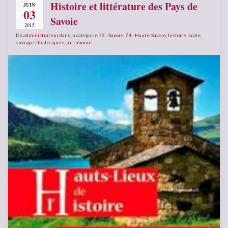
Histoire et littérature des Pays de
JUIN
03
Savoie
2015
De
administrateur
dans la catégorie
73 - Savoie
,
74 - Haute-Savoie
,
histoire locale
,
ouvrages historiques
,
patrimoine