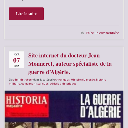
Lire la suite
Faire un commentaire
Site internet du docteur Jean
AVR
07
Monneret, auteur spécialiste de la
2015
guerre d’Algérie.
De
administrateur
dans la catégorie
chroniques
,
Histoire du monde
,
histoire
militaire
,
ouvrages historiques
,
périodes historiques