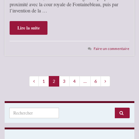
proximité avec la cour royale de Fontainebleau, puis par
l’invention de la …
Lire la suite
Faire un commentaire
1
2
3
4
…
6
Search for: