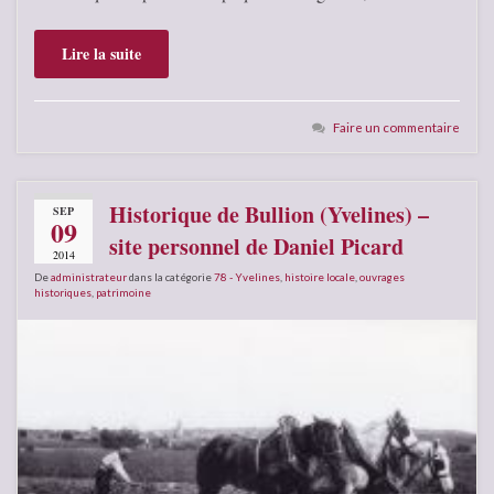
Lire la suite
Faire un commentaire
Historique de Bullion (Yvelines) –
SEP
09
site personnel de Daniel Picard
2014
De
administrateur
dans la catégorie
78 - Yvelines
,
histoire locale
,
ouvrages
historiques
,
patrimoine