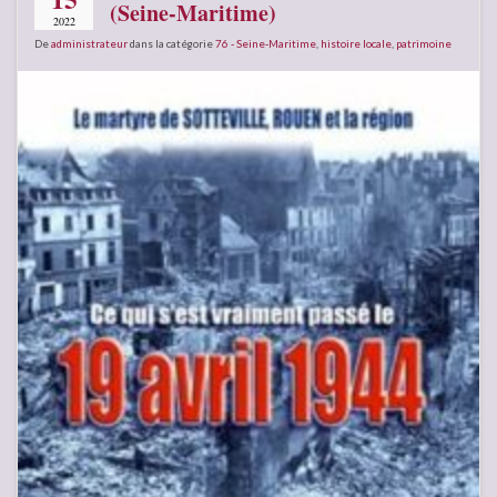
(Seine-Maritime)
2022
De
administrateur
dans la catégorie
76 - Seine-Maritime
,
histoire locale
,
patrimoine