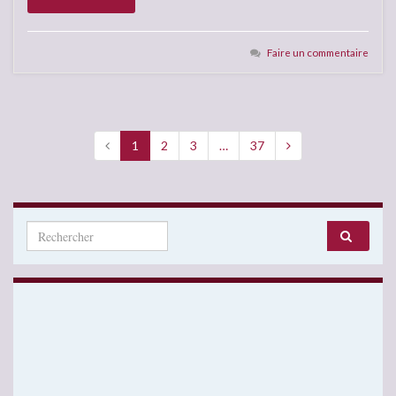
Faire un commentaire
1
2
3
…
37
Search for: