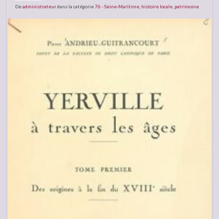
De
administrateur
dans la catégorie
76 - Seine-Maritime
,
histoire locale
,
patrimoine