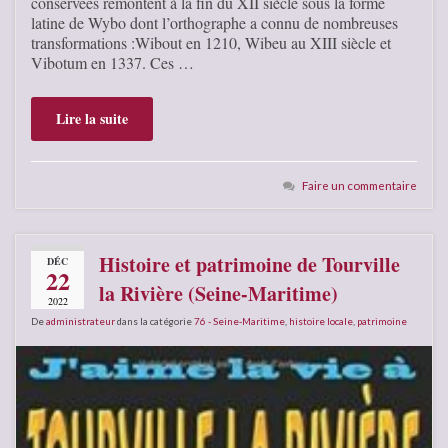
conservées remontent à la fin du XII siècle sous la forme
latine de Wybo dont l’orthographe a connu de nombreuses
transformations :Wibout en 1210, Wibeu au XIII siècle et
Vibotum en 1337. Ces …
Lire la suite
Faire un commentaire
Histoire et patrimoine de Tourville
DÉC
22
la Rivière (Seine-Maritime)
2022
De
administrateur
dans la catégorie
76 - Seine-Maritime
,
histoire locale
,
patrimoine