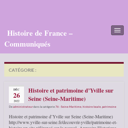
Histoire de France –
Toggl
naviga
Communiqués
CATÉGORIE :
76 – SEINE-MARITIME
Histoire et patrimoine d’Yville sur
DÉC
26
Seine (Seine-Maritime)
2022
De
administrateur
dans la catégorie
76 - Seine-Maritime
,
histoire locale
,
patrimoine
Histoire et patrimoine d’Yville sur Seine (Seine-Maritime)
http://www.yville-sur-seine.fr/decouvrir-yville/patrimoine-et-
histoire un site référencé sur le nouvel Annuaire Historique