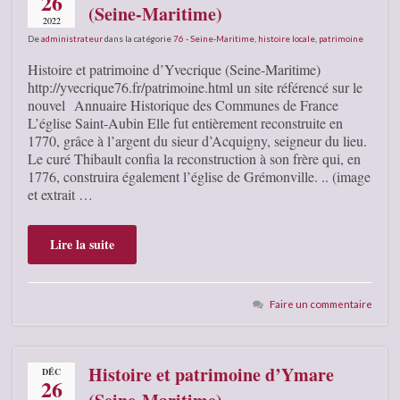
26
(Seine-Maritime)
2022
De
administrateur
dans la catégorie
76 - Seine-Maritime
,
histoire locale
,
patrimoine
Histoire et patrimoine d’Yvecrique (Seine-Maritime)
http://yvecrique76.fr/patrimoine.html un site référencé sur le
nouvel Annuaire Historique des Communes de France
L’église Saint-Aubin Elle fut entièrement reconstruite en
1770, grâce à l’argent du sieur d’Acquigny, seigneur du lieu.
Le curé Thibault confia la reconstruction à son frère qui, en
1776, construira également l’église de Grémonville. .. (image
et extrait …
Lire la suite
Faire un commentaire
Histoire et patrimoine d’Ymare
DÉC
26