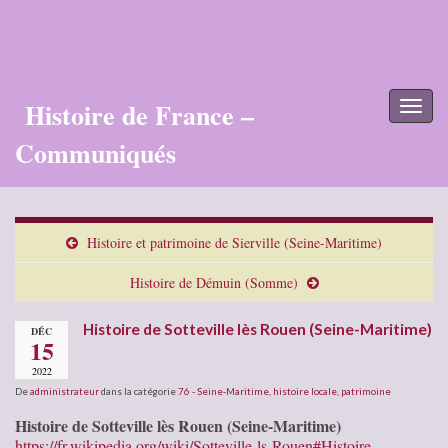
Histoire de France –
Toggl
naviga
Communiqués
Histoire et patrimoine de Sierville (Seine-Maritime)
Histoire de Démuin (Somme)
Histoire de Sotteville lès Rouen (Seine-Maritime)
DÉC
15
2022
De
administrateur
dans la catégorie
76 - Seine-Maritime
,
histoire locale
,
patrimoine
Histoire de Sotteville lès Rouen (Seine-Maritime)
https://fr.wikipedia.org/wiki/Sotteville-ls-Rouen#Histoire