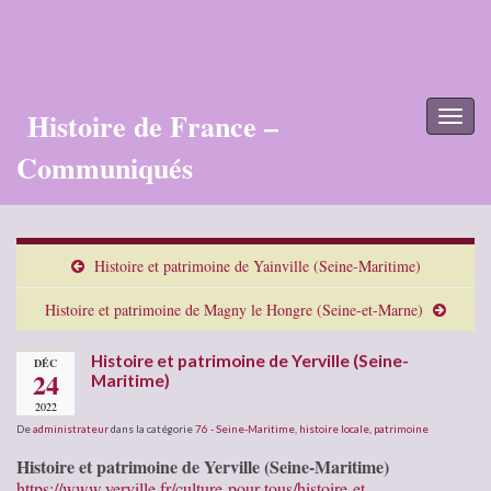
Histoire de France –
Toggl
naviga
Communiqués
Histoire et patrimoine de Yainville (Seine-Maritime)
Histoire et patrimoine de Magny le Hongre (Seine-et-Marne)
Histoire et patrimoine de Yerville (Seine-
DÉC
24
Maritime)
2022
De
administrateur
dans la catégorie
76 - Seine-Maritime
,
histoire locale
,
patrimoine
Histoire et patrimoine de Yerville (Seine-Maritime)
https://www.yerville.fr/culture-pour-tous/histoire-et-