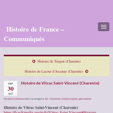
Histoire de France –
Toggl
naviga
Communiqués
Histoire de Turgon (Charente)
Histoire de Lacour d’Arcenay (Charente)
Histoire de Vitrac Saint-Vincent (Charente)
SEP
30
2022
De
administrateur
dans la catégorie
16 - Charente
,
histoire locale
,
patrimoine
Histoire de Vitrac Saint-Vincent (Charente)
https://fr.wikipedia.org/wiki/Vitrac-Saint-Vincent#Histoire