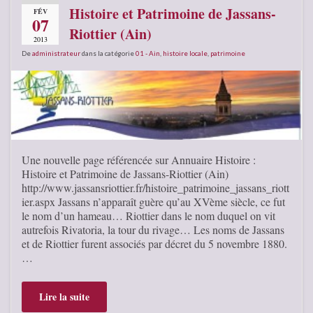
Histoire et Patrimoine de Jassans-
FÉV
07
Riottier (Ain)
2013
De
administrateur
dans la catégorie
01 - Ain
,
histoire locale
,
patrimoine
Une nouvelle page référencée sur Annuaire Histoire :
Histoire et Patrimoine de Jassans-Riottier (Ain)
http://www.jassansriottier.fr/histoire_patrimoine_jassans_riott
ier.aspx Jassans n’apparaît guère qu’au XVème siècle, ce fut
le nom d’un hameau… Riottier dans le nom duquel on vit
autrefois Rivatoria, la tour du rivage… Les noms de Jassans
et de Riottier furent associés par décret du 5 novembre 1880.
…
Lire la suite