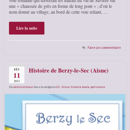
voie romaine qui traversait les marais du val de Savière sur
une « chaussée de grès en forme de long pont » ; d’où le
nom donné au village, au bord de cette voie reliant, …
Lire la suite
Faire un commentaire
Histoire de Berzy-le-Sec (Aisne)
FÉV
11
2013
De
administrateur
dans la catégorie
02 - Aisne
,
histoire locale
,
patrimoine