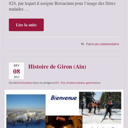
824, par lequel il assigne Bersacium pour l’usage des frères
malades …
Lire la suite
Faire un commentaire
Histoire de Giron (Ain)
FÉV
08
2013
De
administrateur
dans la catégorie
01 - Ain
,
histoire locale
,
patrimoine