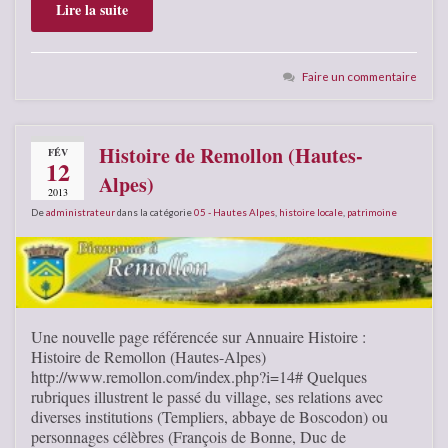
Lire la suite
Faire un commentaire
Histoire de Remollon (Hautes-
FÉV
12
Alpes)
2013
De
administrateur
dans la catégorie
05 - Hautes Alpes
,
histoire locale
,
patrimoine
Une nouvelle page référencée sur Annuaire Histoire :
Histoire de Remollon (Hautes-Alpes)
http://www.remollon.com/index.php?i=14# Quelques
rubriques illustrent le passé du village, ses relations avec
diverses institutions (Templiers, abbaye de Boscodon) ou
personnages célèbres (François de Bonne, Duc de