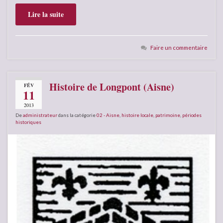
Lire la suite
Faire un commentaire
Histoire de Longpont (Aisne)
FÉV
11
2013
De
administrateur
dans la catégorie
02 - Aisne
,
histoire locale
,
patrimoine
,
périodes
historiques