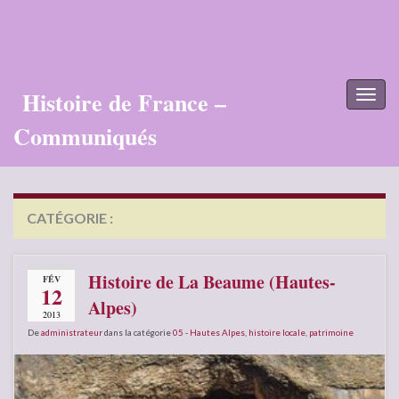
Histoire de France –
Toggl
naviga
Communiqués
CATÉGORIE :
HISTOIRE LOCALE
Histoire de La Beaume (Hautes-
FÉV
12
Alpes)
2013
De
administrateur
dans la catégorie
05 - Hautes Alpes
,
histoire locale
,
patrimoine