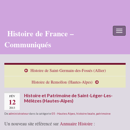
Histoire de France –
Toggl
naviga
Communiqués
Histoire de Saint-Germain-des-Fossés (Allier)
Histoire de Remollon (Hautes-Alpes)
Histoire et Patrimoine de Saint-Léger-Les-
FÉV
12
Mélèzes (Hautes-Alpes)
2013
De
administrateur
dans la catégorie
05 - Hautes Alpes
,
histoire locale
,
patrimoine
Un nouveau site référencé sur
Annuaire Histoire
: