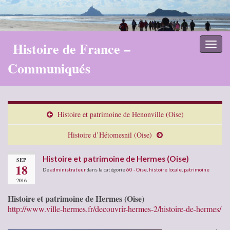
Histoire de France –
Toggl
naviga
Communiqués
Histoire et patrimoine de Henonville (Oise)
Histoire d’Hétomesnil (Oise)
Histoire et patrimoine de Hermes (Oise)
SEP
18
De
administrateur
dans la catégorie
60 - Oise
,
histoire locale
,
patrimoine
2016
Histoire et patrimoine de Hermes (Oise)
http://www.ville-hermes.fr/decouvrir-hermes-2/histoire-de-hermes/