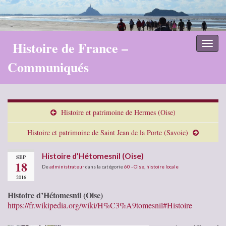
Histoire de France –
Toggl
naviga
Communiqués
Histoire et patrimoine de Hermes (Oise)
Histoire et patrimoine de Saint Jean de la Porte (Savoie)
Histoire d’Hétomesnil (Oise)
SEP
18
De
administrateur
dans la catégorie
60 - Oise
,
histoire locale
2016
Histoire d’Hétomesnil (Oise)
https://fr.wikipedia.org/wiki/H%C3%A9tomesnil#Histoire