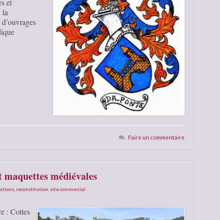
s et
 la
 d’ouvrages
dique
Faire un commentaire
et maquettes médiévales
ections
,
reconstitution
,
site commercial
e : Cottes