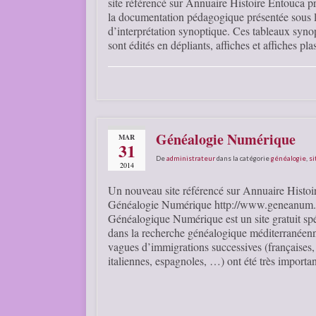
site référencé sur Annuaire Histoire Entouca p
la documentation pédagogique présentée sous 
d’interprétation synoptique. Ces tableaux syno
sont édités en dépliants, affiches et affiches plas
Généalogie Numérique
MAR
31
De
administrateur
dans la catégorie
généalogie
,
si
2014
Un nouveau site référencé sur Annuaire Histoir
Généalogie Numérique http://www.geneanum
Généalogique Numérique est un site gratuit spé
dans la recherche généalogique méditerranéenn
vagues d’immigrations successives (françaises,
italiennes, espagnoles, …) ont été très importan