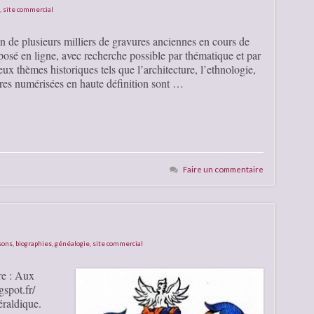
,
site commercial
n de plusieurs milliers de gravures anciennes en cours de
posé en ligne, avec recherche possible par thématique et par
x thèmes historiques tels que l’architecture, l’ethnologie,
ures numérisées en haute définition sont …
Faire un commentaire
sons
,
biographies
,
généalogie
,
site commercial
re : Aux
spot.fr/
raldique.