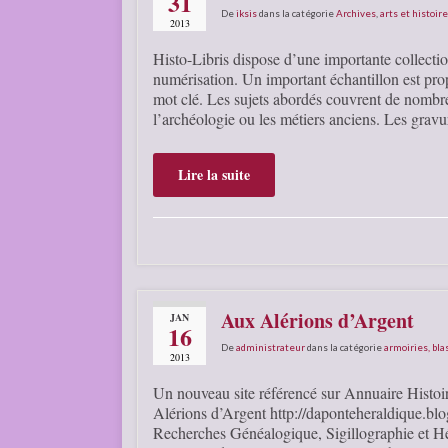
31
De
iksis
dans la catégorie
Archives
,
arts et histoire
2013
Histo-Libris dispose d’une importante collectio
numérisation. Un important échantillon est pro
mot clé. Les sujets abordés couvrent de nombreu
l’archéologie ou les métiers anciens. Les grav
Lire la suite
Aux Alérions d’Argent
JAN
16
De
administrateur
dans la catégorie
armoiries, bla
2013
Un nouveau site référencé sur Annuaire Histoi
Alérions d’Argent http://daponteheraldique.blog
Recherches Généalogique, Sigillographie et Hé