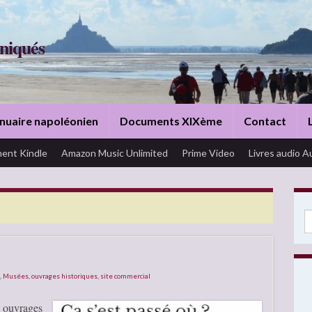
niqués
nuaire napoléonien
Documents XIXème
Contact
ent Kindle
Amazon Music Unlimited
Prime Video
Livres audio A
Se
,
Musées
,
ouvrages historiques
,
site commercial
s ouvrages