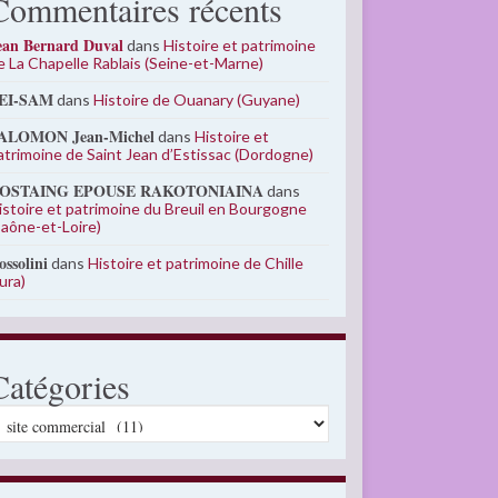
Commentaires récents
ean Bernard Duval
dans
Histoire et patrimoine
e La Chapelle Rablais (Seine-et-Marne)
EI-SAM
dans
Histoire de Ouanary (Guyane)
ALOMON Jean-Michel
dans
Histoire et
atrimoine de Saint Jean d’Estissac (Dordogne)
OSTAING EPOUSE RAKOTONIAINA
dans
istoire et patrimoine du Breuil en Bourgogne
Saône-et-Loire)
ossolini
dans
Histoire et patrimoine de Chille
Jura)
Catégories
atégories