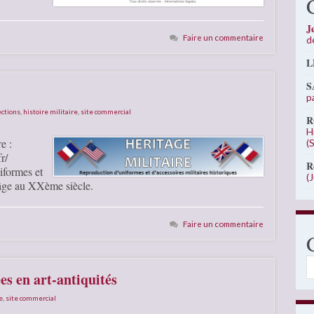
J
Faire un commentaire
d
L
S
p
ections
,
histoire militaire
,
site commercial
R
H
e :
(
r/
R
iformes et
(
n-âge au XXème siècle.
Faire un commentaire
C
es en art-antiquités
e
,
site commercial