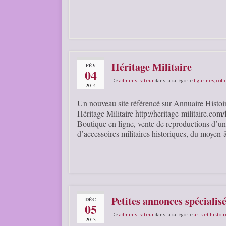
Héritage Militaire
FÉV
04
De
administrateur
dans la catégorie
figurines, coll
2014
Un nouveau site référencé sur Annuaire Histoir
Héritage Militaire http://heritage-militaire.com/f
Boutique en ligne, vente de reproductions d’un
d’accessoires militaires historiques, du moye
Petites annonces spécialisé
DÉC
05
De
administrateur
dans la catégorie
arts et histoir
2013