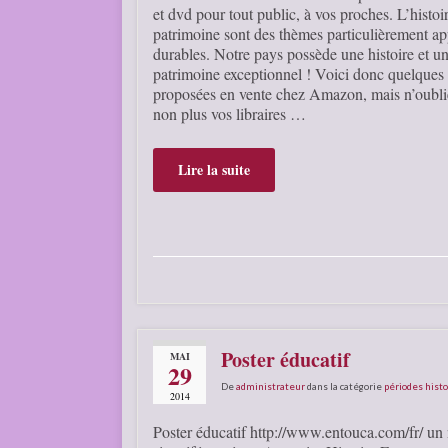
et dvd pour tout public, à vos proches. L’histoir
patrimoine sont des thèmes particulièrement ap
durables. Notre pays possède une histoire et u
patrimoine exceptionnel ! Voici donc quelques 
proposées en vente chez Amazon, mais n’oubli
non plus vos libraires …
Lire la suite
Poster éducatif
MAI
29
De
administrateur
dans la catégorie
périodes hist
2014
Poster éducatif http://www.entouca.com/fr/ un