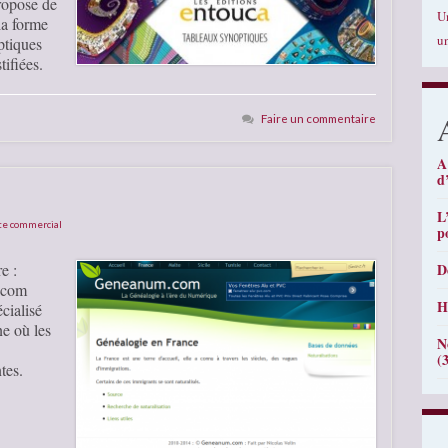
ropose de
U
la forme
u
ptiques
tifiées.
Faire un commentaire
A
d
L
te commercial
p
e :
D
.com
H
cialisé
e où les
N
(
tes.