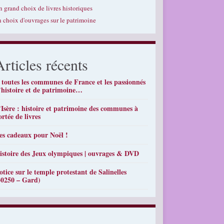
n grand choix de livres historiques
n choix d'ouvrages sur le patrimoine
Articles récents
 toutes les communes de France et les passionnés
’histoire et de patrimoine…
’Isère : histoire et patrimoine des communes à
ortée de livres
es cadeaux pour Noël !
istoire des Jeux olympiques | ouvrages & DVD
otice sur le temple protestant de Salinelles
30250 – Gard)