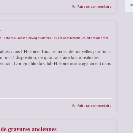
r
Faire un commentaire
»
e
,
Histoire du monde
,
ouvrages historiques
,
périodes historiques
,
site commercial
ialisés dans l’Histoire. Tous les mois, de nouvelles parutions
t mis à disposition, de quoi satisfaire la curiosité des
lection. L’originalité du Club Histoire réside également dans
Faire un commentaire
 de gravures anciennes