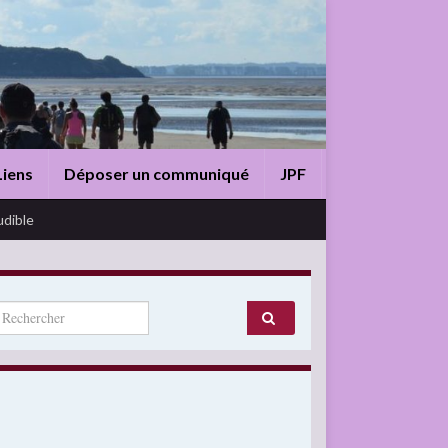
Liens
Déposer un communiqué
JPF
udible
arch for: