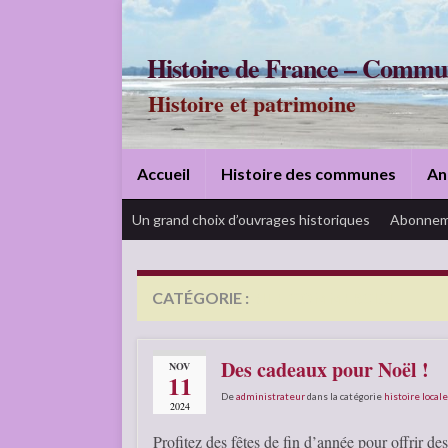
Histoire de France – Commu
Histoire et patrimoine
Accueil
Histoire des communes
An
Un grand choix d’ouvrages historiques
Abonnem
CATÉGORIE :
SITE COMMERCIAL
Des cadeaux pour Noël !
NOV
11
De
administrateur
dans la catégorie
histoire locale
2024
Profitez des fêtes de fin d’année pour offrir de