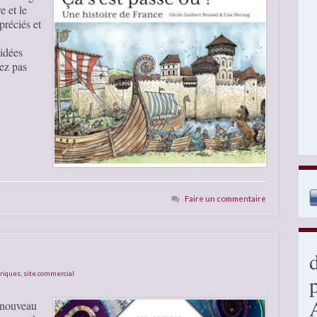
e et le
préciés et
n
idées
ez pas
Faire un commentaire
oriques
,
site commercial
 nouveau