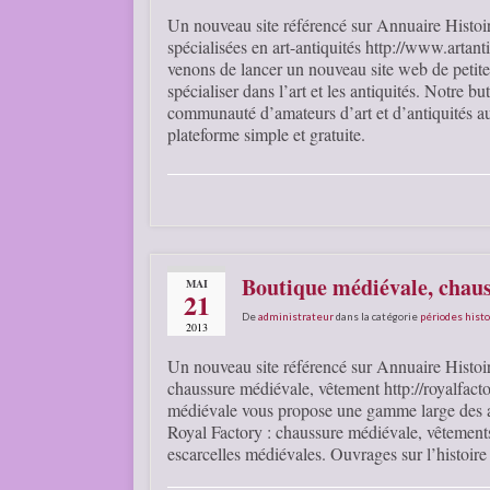
Un nouveau site référencé sur Annuaire Histoir
spécialisées en art-antiquités http://www.artan
venons de lancer un nouveau site web de petit
spécialiser dans l’art et les antiquités. Notre bu
communauté d’amateurs d’art et d’antiquités a
plateforme simple et gratuite.
Boutique médiévale, chau
MAI
21
De
administrateur
dans la catégorie
périodes hist
2013
Un nouveau site référencé sur Annuaire Histoi
chaussure médiévale, vêtement http://royalfact
médiévale vous propose une gamme large des 
Royal Factory : chaussure médiévale, vêtement
escarcelles médiévales. Ouvrages sur l’histoir