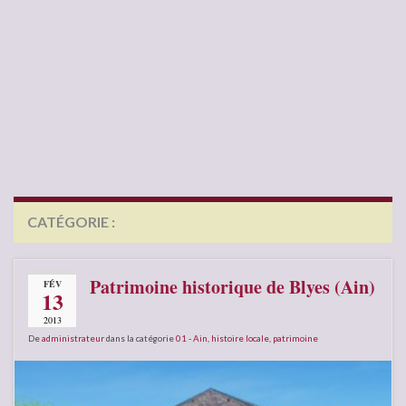
CATÉGORIE :
PATRIMOINE
Patrimoine historique de Blyes (Ain)
FÉV
13
2013
De
administrateur
dans la catégorie
01 - Ain
,
histoire locale
,
patrimoine