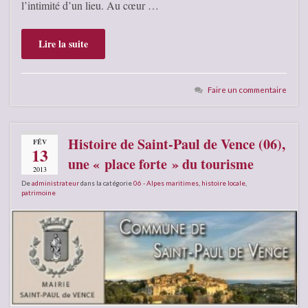
l’intimité d’un lieu. Au cœur …
Lire la suite
Faire un commentaire
Histoire de Saint-Paul de Vence (06),
FÉV
13
une « place forte » du tourisme
2013
De
administrateur
dans la catégorie
06 - Alpes maritimes
,
histoire locale
,
patrimoine