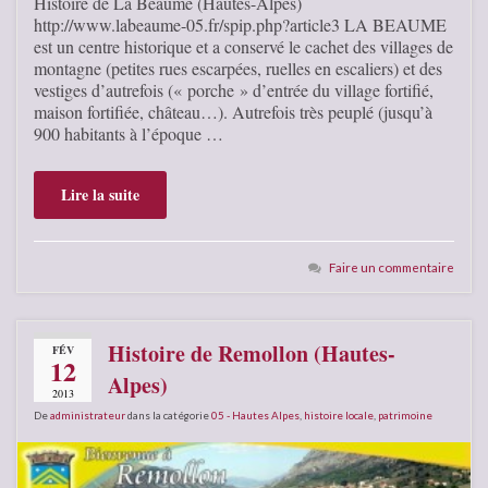
Histoire de La Beaume (Hautes-Alpes)
http://www.labeaume-05.fr/spip.php?article3 LA BEAUME
est un centre historique et a conservé le cachet des villages de
montagne (petites rues escarpées, ruelles en escaliers) et des
vestiges d’autrefois (« porche » d’entrée du village fortifié,
maison fortifiée, château…). Autrefois très peuplé (jusqu’à
900 habitants à l’époque …
Lire la suite
Faire un commentaire
Histoire de Remollon (Hautes-
FÉV
12
Alpes)
2013
De
administrateur
dans la catégorie
05 - Hautes Alpes
,
histoire locale
,
patrimoine