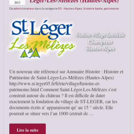
Léger-Les-Mélèzes (Hautes-Alpes)
2013
De
administrateur
dans la catégorie
05 - Hautes Alpes
,
histoire locale
,
patrimoine
Un nouveau site référencé sur Annuaire Histoire : Histoire et
Patrimoine de Saint-Léger-Les-Mélèzes (Hautes-Alpes)
http://www.st-leger05.fr/fr/ete/village/histoire-et-
patrimoine.html Comment Saint-Léger-Les-Mélèzes s’est
construit autour du château ? Il est difficile de dater
exactement la fondation du village de ST-LEGER, car les
documents écrits n’ apparaissent qu’ au 15 ° siècle. Elle
pourrait se situer vers l’an 1000 (extrait de …
Lire la suite