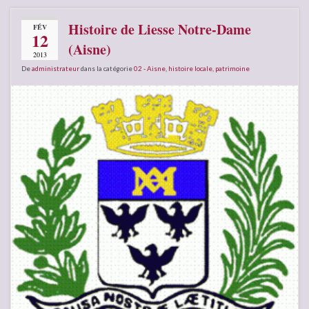
Histoire de Liesse Notre-Dame
FÉV
12
(Aisne)
2013
De
administrateur
dans la catégorie
02 - Aisne
,
histoire locale
,
patrimoine