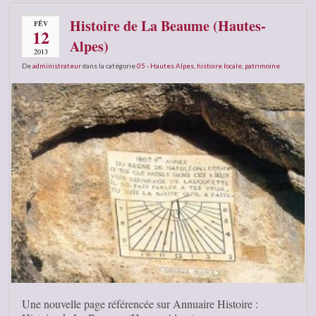
Histoire de La Beaume (Hautes-
FÉV
12
Alpes)
2013
De
administrateur
dans la catégorie
05 - Hautes Alpes
,
histoire locale
,
patrimoine
Une nouvelle page référencée sur Annuaire Histoire :