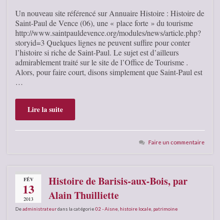
Un nouveau site référencé sur Annuaire Histoire : Histoire de
Saint-Paul de Vence (06), une « place forte » du tourisme
http://www.saintpauldevence.org/modules/news/article.php?
storyid=3 Quelques lignes ne peuvent suffire pour conter
l’histoire si riche de Saint-Paul. Le sujet est d’ailleurs
admirablement traité sur le site de l’Office de Tourisme .
Alors, pour faire court, disons simplement que Saint-Paul est
…
Lire la suite
Faire un commentaire
Histoire de Barisis-aux-Bois, par
FÉV
13
Alain Thuilliette
2013
De
administrateur
dans la catégorie
02 - Aisne
,
histoire locale
,
patrimoine