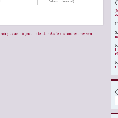
J
d
L
S
voir plus sur la façon dont les données de vos commentaires sont
p
R
H
(
R
(
C