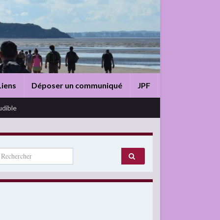
Liens
Déposer un communiqué
JPF
udible
arch for: