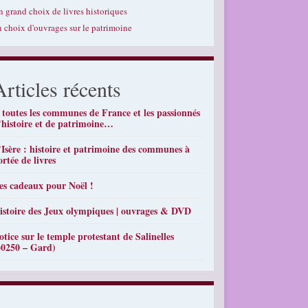
n grand choix de livres historiques
n choix d'ouvrages sur le patrimoine
Articles récents
 toutes les communes de France et les passionnés
’histoire et de patrimoine…
’Isère : histoire et patrimoine des communes à
ortée de livres
es cadeaux pour Noël !
istoire des Jeux olympiques | ouvrages & DVD
otice sur le temple protestant de Salinelles
30250 – Gard)