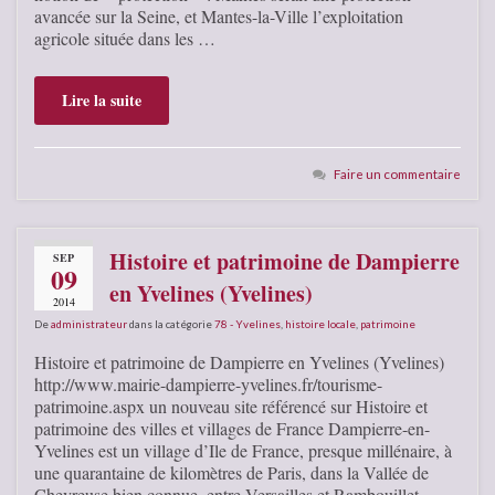
avancée sur la Seine, et Mantes-la-Ville l’exploitation
agricole située dans les …
Lire la suite
Faire un commentaire
Histoire et patrimoine de Dampierre
SEP
09
en Yvelines (Yvelines)
2014
De
administrateur
dans la catégorie
78 - Yvelines
,
histoire locale
,
patrimoine
Histoire et patrimoine de Dampierre en Yvelines (Yvelines)
http://www.mairie-dampierre-yvelines.fr/tourisme-
patrimoine.aspx un nouveau site référencé sur Histoire et
patrimoine des villes et villages de France Dampierre-en-
Yvelines est un village d’Ile de France, presque millénaire, à
une quarantaine de kilomètres de Paris, dans la Vallée de
Chevreuse bien connue, entre Versailles et Rambouillet.