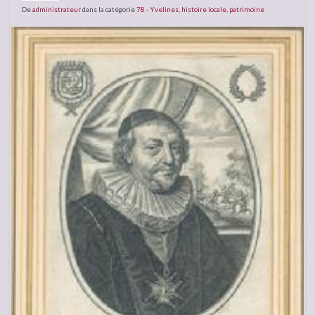
De
administrateur
dans la catégorie
78 - Yvelines
,
histoire locale
,
patrimoine