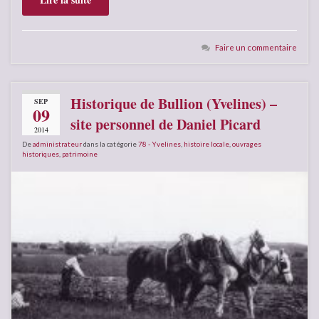
Faire un commentaire
Historique de Bullion (Yvelines) –
SEP
09
site personnel de Daniel Picard
2014
De
administrateur
dans la catégorie
78 - Yvelines
,
histoire locale
,
ouvrages
historiques
,
patrimoine