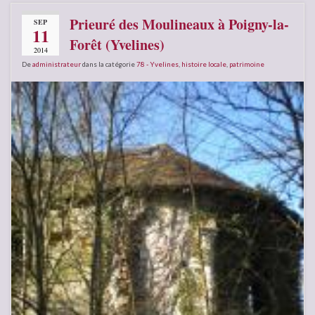
Prieuré des Moulineaux à Poigny-la-
SEP
11
Forêt (Yvelines)
2014
De
administrateur
dans la catégorie
78 - Yvelines
,
histoire locale
,
patrimoine