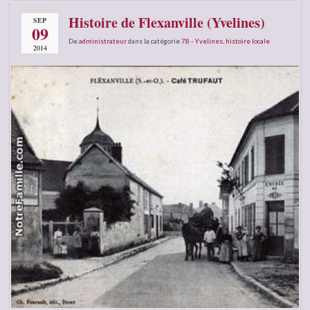
Histoire de Flexanville (Yvelines)
SEP
09
De
administrateur
dans la catégorie
78 - Yvelines
,
histoire locale
2014