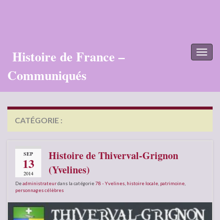
Histoire de France –
Toggl
naviga
Communiqués
CATÉGORIE :
78 – YVELINES
Histoire de Thiverval-Grignon
SEP
13
(Yvelines)
2014
De
administrateur
dans la catégorie
78 - Yvelines
,
histoire locale
,
patrimoine
,
personnages célèbres