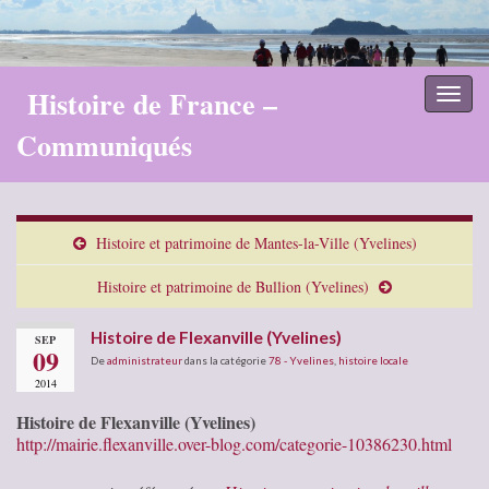
Histoire de France –
Toggl
naviga
Communiqués
Histoire et patrimoine de Mantes-la-Ville (Yvelines)
Histoire et patrimoine de Bullion (Yvelines)
Histoire de Flexanville (Yvelines)
SEP
09
De
administrateur
dans la catégorie
78 - Yvelines
,
histoire locale
2014
Histoire de Flexanville (Yvelines)
http://mairie.flexanville.over-blog.com/categorie-10386230.html