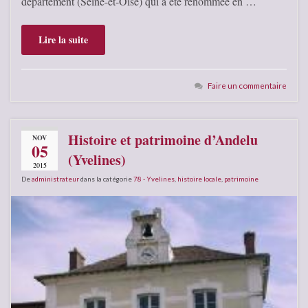
département (Seine-et-Oise) qui a été renommée en …
Lire la suite
Faire un commentaire
Histoire et patrimoine d’Andelu
NOV
05
(Yvelines)
2015
De
administrateur
dans la catégorie
78 - Yvelines
,
histoire locale
,
patrimoine