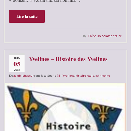
Lire la suite
Faire un commentaire
Yvelines – Histoire des Yvelines
JUIN
05
2015
De
administrateur
dans la catégorie
78 - Yvelines
,
histoire locale
,
patrimoine