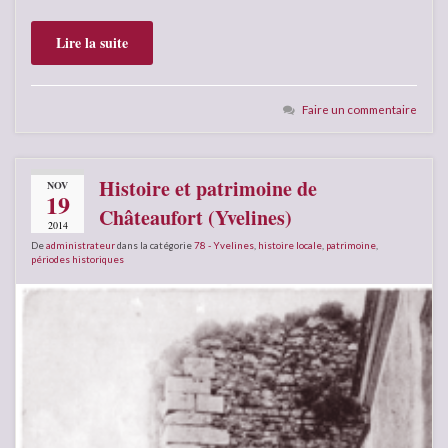
Lire la suite
Faire un commentaire
Histoire et patrimoine de
NOV
19
Châteaufort (Yvelines)
2014
De
administrateur
dans la catégorie
78 - Yvelines
,
histoire locale
,
patrimoine
,
périodes historiques