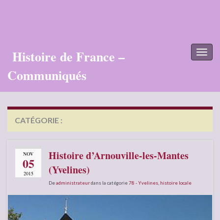
Histoire de France –
Toggl
naviga
Communiqués
CATÉGORIE :
78 – YVELINES
Histoire d’Arnouville-les-Mantes
NOV
05
(Yvelines)
2015
De
administrateur
dans la catégorie
78 - Yvelines
,
histoire locale