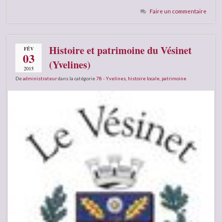
Faire un commentaire
Histoire et patrimoine du Vésinet
FÉV
03
(Yvelines)
2015
De
administrateur
dans la catégorie
78 - Yvelines
,
histoire locale
,
patrimoine