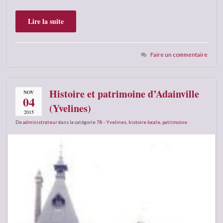
Lire la suite
Faire un commentaire
Histoire et patrimoine d’Adainville
NOV
04
(Yvelines)
2015
De
administrateur
dans la catégorie
78 - Yvelines
,
histoire locale
,
patrimoine