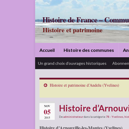
Histoire de France – Commu
Histoire et patrimoine
Accueil
Histoire des communes
An
Un grand choix d’ouvrages historiques
Abonnem
Histoire et patrimoine d’Andelu (Yvelines)
Histoire d’Arnouv
NOV
05
De
administrateur
dans la catégorie
78 - Yvelines
,
his
2015
Histoire d’Arnouville-les-Mantes (Yvelines)