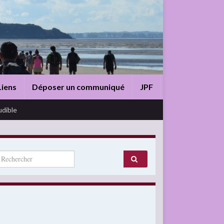
Liens
Déposer un communiqué
JPF
udible
arch for: