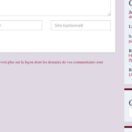
J
d
L
S
p
R
H
(
voir plus sur la façon dont les données de vos commentaires sont
R
(
C