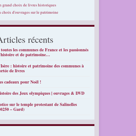
n grand choix de livres historiques
n choix d'ouvrages sur le patrimoine
Articles récents
 toutes les communes de France et les passionnés
’histoire et de patrimoine…
’Isère : histoire et patrimoine des communes à
ortée de livres
es cadeaux pour Noël !
istoire des Jeux olympiques | ouvrages & DVD
otice sur le temple protestant de Salinelles
30250 – Gard)