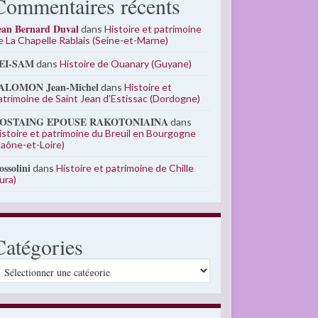
Commentaires récents
ean Bernard Duval
dans
Histoire et patrimoine
e La Chapelle Rablais (Seine-et-Marne)
EI-SAM
dans
Histoire de Ouanary (Guyane)
ALOMON Jean-Michel
dans
Histoire et
atrimoine de Saint Jean d’Estissac (Dordogne)
OSTAING EPOUSE RAKOTONIAINA
dans
istoire et patrimoine du Breuil en Bourgogne
Saône-et-Loire)
ossolini
dans
Histoire et patrimoine de Chille
Jura)
Catégories
atégories