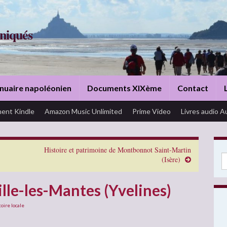
niqués
nuaire napoléonien
Documents XIXème
Contact
ent Kindle
Amazon Music Unlimited
Prime Video
Livres audio A
Histoire et patrimoine de Montbonnot Saint-Martin
Se
(Isère)
ille-les-Mantes (Yvelines)
toire locale