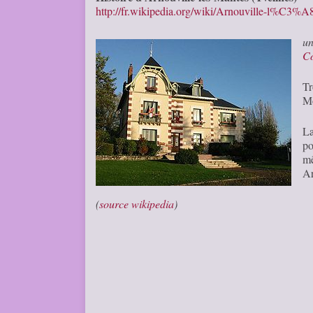
http://fr.wikipedia.org/wiki/Arnouville-l%C3%A
u
C
Tr
Mo
La
po
m
Ar
(
source wikipedia
)