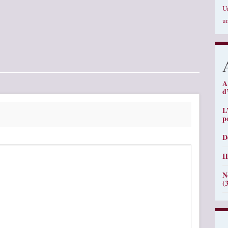
U
u
A
d
L
p
D
H
N
(