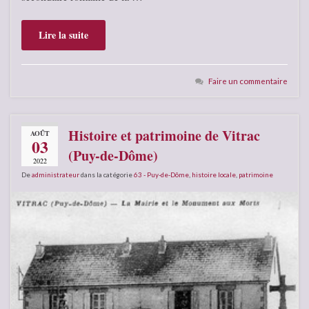
Lire la suite
Faire un commentaire
Histoire et patrimoine de Vitrac
AOÛT
03
(Puy-de-Dôme)
2022
De
administrateur
dans la catégorie
63 - Puy-de-Dôme
,
histoire locale
,
patrimoine