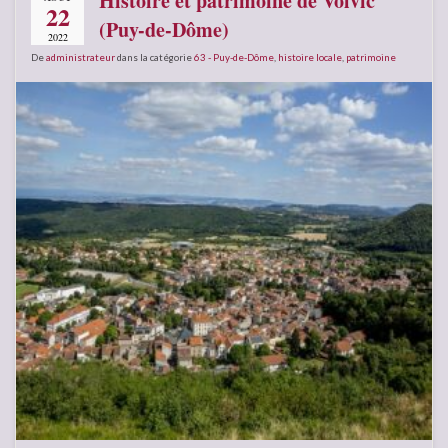
Histoire et patrimoine de Volvic
22
(Puy-de-Dôme)
2022
De
administrateur
dans la catégorie
63 - Puy-de-Dôme
,
histoire locale
,
patrimoine