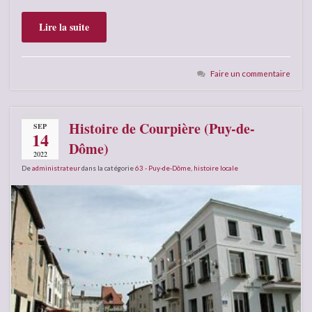
Lire la suite
Faire un commentaire
Histoire de Courpière (Puy-de-
SEP
14
Dôme)
2022
De
administrateur
dans la catégorie
63 - Puy-de-Dôme
,
histoire locale