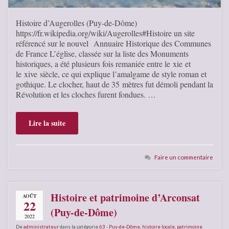
Histoire d’Augerolles (Puy-de-Dôme)
https://fr.wikipedia.org/wiki/Augerolles#Histoire un site
référencé sur le nouvel Annuaire Historique des Communes
de France L’église, classée sur la liste des Monuments
historiques, a été plusieurs fois remaniée entre le xie et
le xive siècle, ce qui explique l’amalgame de style roman et
gothique. Le clocher, haut de 35 mètres fut démoli pendant la
Révolution et les cloches furent fondues. …
Lire la suite
Faire un commentaire
Histoire et patrimoine d’Arconsat
AOÛT
22
(Puy-de-Dôme)
2022
De
administrateur
dans la catégorie
63 - Puy-de-Dôme
,
histoire locale
,
patrimoine