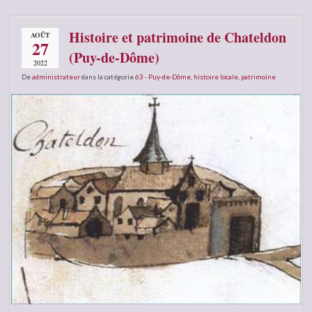
Histoire et patrimoine de Chateldon
AOÛT
27
(Puy-de-Dôme)
2022
De
administrateur
dans la catégorie
63 - Puy-de-Dôme
,
histoire locale
,
patrimoine