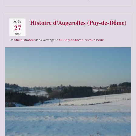
Histoire d’Augerolles (Puy-de-Dôme)
AOÛT
27
2022
De
administrateur
dans la catégorie
63 - Puy-de-Dôme
,
histoire locale