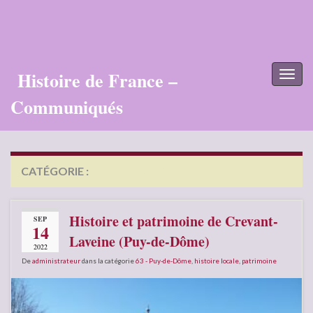
Histoire de France –
Toggl
naviga
Communiqués
CATÉGORIE :
63 – PUY-DE-DÔME
Histoire et patrimoine de Crevant-
SEP
14
Laveine (Puy-de-Dôme)
2022
De
administrateur
dans la catégorie
63 - Puy-de-Dôme
,
histoire locale
,
patrimoine