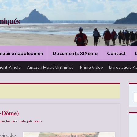
niqués
nuaire napoléonien
Documents XIXème
Contact
ent Kindle
Amazon Music Unlimited
Prime Video
Livres audio A
Se
e-Dôme)
Dôme
,
histoire locale
,
patrimoine
moine des