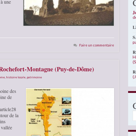
 à une
J
d
L
S
p
Faire un commentaire
R
H
(
e Rochefort-Montagne (Puy-de-Dôme)
R
(
Dôme
,
histoire locale
,
patrimoine
moine des
oine de
rticle28
C
tour de la
ins
 vallée
…