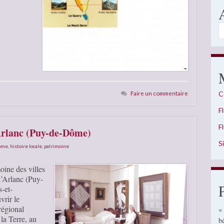
A
Faire un commentaire
C
F
F
Arlanc (Puy-de-Dôme)
S
Dôme
,
histoire locale
,
patrimoine
oine des villes
d’Arlanc (Puy-
-et-
vrir le
régional
«
la Terre, au
b