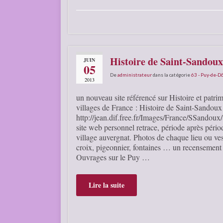
Histoire de Saint-Sandou
JUIN
05
De
administrateur
dans la catégorie
63 - Puy-de-
2013
un nouveau site référencé sur Histoire et patrim
villages de France : Histoire de Saint-Sando
http://jean.dif.free.fr/Images/France/SSandou
site web personnel retrace, période après périod
village auvergnat. Photos de chaque lieu ou vest
croix, pigeonnier, fontaines … un recensement 
Ouvrages sur le Puy …
Lire la suite