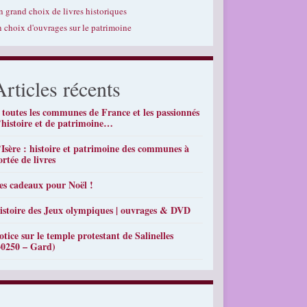
n grand choix de livres historiques
n choix d'ouvrages sur le patrimoine
Articles récents
 toutes les communes de France et les passionnés
’histoire et de patrimoine…
’Isère : histoire et patrimoine des communes à
ortée de livres
es cadeaux pour Noël !
istoire des Jeux olympiques | ouvrages & DVD
otice sur le temple protestant de Salinelles
30250 – Gard)