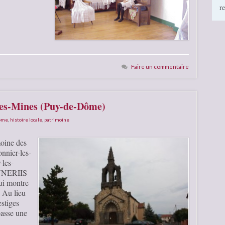
r
Faire un commentaire
les-Mines (Puy-de-Dôme)
Dôme
,
histoire locale
,
patrimoine
moine des
onnier-les-
les-
ONNERIIS
i montre
. Au lieu
estiges
passe une