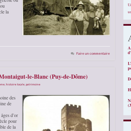
U
 ou
le la
u
A
d
Faire un commentaire
L
p
e Montaigut-le-Blanc (Puy-de-Dôme)
D
Dôme
,
histoire locale
,
patrimoine
H
moine des
N
oine de
(
 âges d’or
iècle pour
ble de la