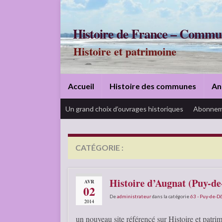
Histoire de France – Commu
Histoire et patrimoine
Accueil
Histoire des communes
An
Un grand choix d’ouvrages historiques
Abonnem
CATÉGORIE :
63 – PUY-DE-DÔME
Histoire d’Augnat (Puy-d
AVR
02
De
administrateur
dans la catégorie
63 - Puy-de-
2014
un nouveau site référencé sur Histoire et patri