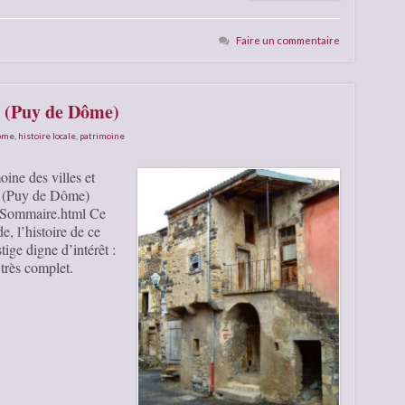
Faire un commentaire
x (Puy de Dôme)
Dôme
,
histoire locale
,
patrimoine
oine des villes et
ux (Puy de Dôme)
x/Sommaire.html Ce
e, l’histoire de ce
ige digne d’intérêt :
très complet.