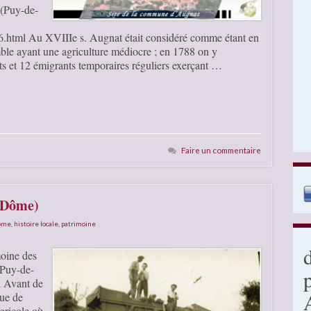
 (Puy-de-
.html Au XVIIIe s. Augnat était considéré comme étant en
ble ayant une agriculture médiocre ; en 1788 on y
s et 12 émigrants temporaires réguliers exerçant …
Faire un commentaire
e-Dôme)
Dôme
,
histoire locale
,
patrimoine
moine des
 (Puy-de-
l Avant de
eue de
agricole où