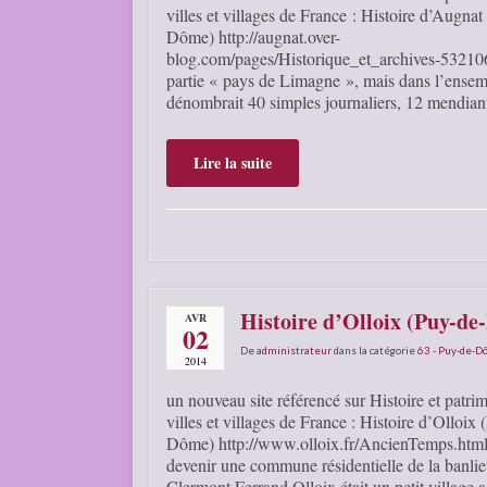
villes et villages de France : Histoire d’Augnat
Dôme) http://augnat.over-
blog.com/pages/Historique_et_archives-532106
partie « pays de Limagne », mais dans l’ensem
dénombrait 40 simples journaliers, 12 mendiant
Lire la suite
Histoire d’Olloix (Puy-d
AVR
02
De
administrateur
dans la catégorie
63 - Puy-de-
2014
un nouveau site référencé sur Histoire et patri
villes et villages de France : Histoire d’Olloix
Dôme) http://www.olloix.fr/AncienTemps.htm
devenir une commune résidentielle de la banli
Clermont Ferrand Olloix était un petit village 