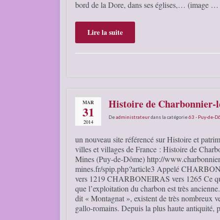
bord de la Dore, dans ses églises,… (image …
Lire la suite
Histoire de Charbonnier-
MAR
31
De
administrateur
dans la catégorie
63 - Puy-de-
2014
un nouveau site référencé sur Histoire et patri
villes et villages de France : Histoire de Charb
Mines (Puy-de-Dôme) http://www.charbonnier-
mines.fr/spip.php?article3 Appelé CHARB
vers 1219 CHARBONEIRAS vers 1265 Ce qu
que l’exploitation du charbon est très ancienne
dit « Montagnat », existent de très nombreux v
gallo-romains. Depuis la plus haute antiquité, 
…