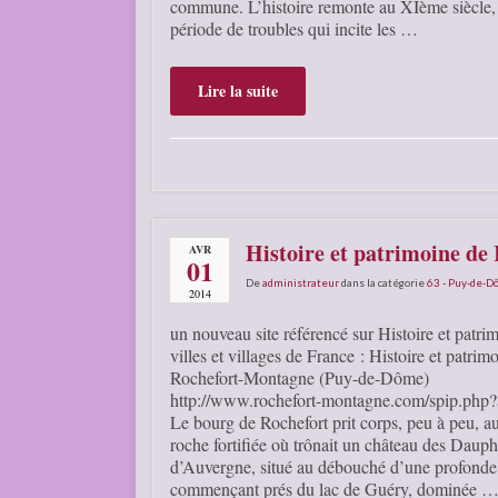
commune. L’histoire remonte au XIème siècle,
période de troubles qui incite les …
Lire la suite
Histoire et patrimoine d
AVR
01
De
administrateur
dans la catégorie
63 - Puy-de-
2014
un nouveau site référencé sur Histoire et patri
villes et villages de France : Histoire et patrim
Rochefort-Montagne (Puy-de-Dôme)
http://www.rochefort-montagne.com/spip.php?a
Le bourg de Rochefort prit corps, peu à peu, au
roche fortifiée où trônait un château des Dauph
d’Auvergne, situé au débouché d’une profonde
commençant prés du lac de Guéry, dominée 