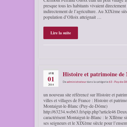
presque tous les habitants vivaient directement
indirectement de l’agriculture. Au XIXème sièc
population d’Olloix atteignait …
Lire la suite
Histoire et patrimoine d
AVR
01
De
administrateur
dans la catégorie
63 - Puy-de-
2014
un nouveau site référencé sur Histoire et patri
villes et villages de France : Histoire et patrim
Montaigut-le-Blanc (Puy-de-Dôme)
http://63234.web63.fr/spip.php?article46 Deux
caractérisent Montaigut-le-Blanc : le XIIème s
ses seigneurs et le XIXème siècle pour l’ensem