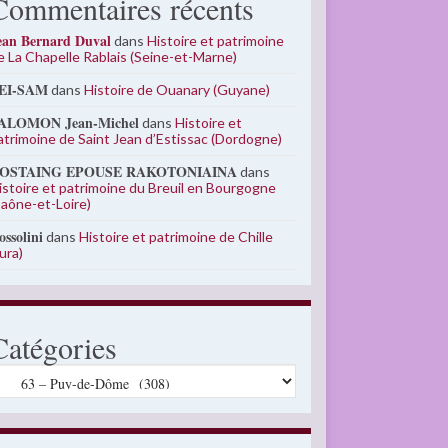
Commentaires récents
ean Bernard Duval
dans
Histoire et patrimoine
e La Chapelle Rablais (Seine-et-Marne)
EI-SAM
dans
Histoire de Ouanary (Guyane)
ALOMON Jean-Michel
dans
Histoire et
atrimoine de Saint Jean d’Estissac (Dordogne)
OSTAING EPOUSE RAKOTONIAINA
dans
istoire et patrimoine du Breuil en Bourgogne
Saône-et-Loire)
ossolini
dans
Histoire et patrimoine de Chille
Jura)
Catégories
atégories