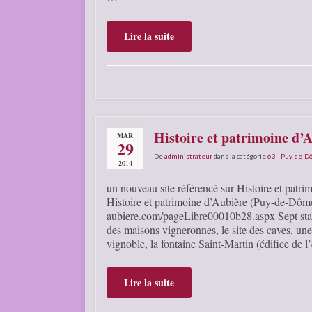
Lire la suite
Histoire et patrimoine d’
MAR
29
De
administrateur
dans la catégorie
63 - Puy-de-
2014
un nouveau site référencé sur Histoire et patrim
Histoire et patrimoine d’Aubière (Puy-de-Dôme
aubiere.com/pageLibre00010b28.aspx Sept statio
des maisons vigneronnes, le site des caves, un
vignoble, la fontaine Saint-Martin (édifice de
Lire la suite