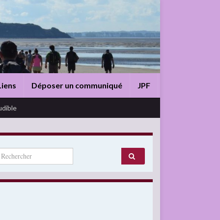
Liens
Déposer un communiqué
JPF
udible
arch for: