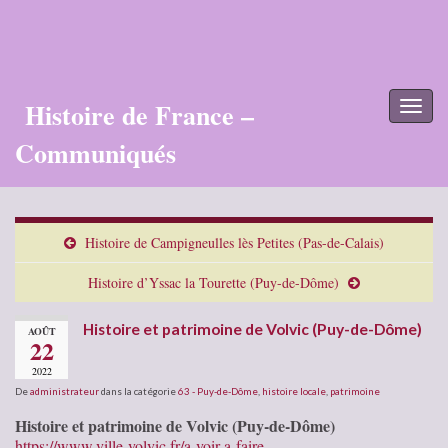
Histoire de France –
Toggl
naviga
Communiqués
Histoire de Campigneulles lès Petites (Pas-de-Calais)
Histoire d’Yssac la Tourette (Puy-de-Dôme)
Histoire et patrimoine de Volvic (Puy-de-Dôme)
AOÛT
22
2022
De
administrateur
dans la catégorie
63 - Puy-de-Dôme
,
histoire locale
,
patrimoine
Histoire et patrimoine de Volvic (Puy-de-Dôme)
https://www.ville-volvic.fr/a-voir-a-faire