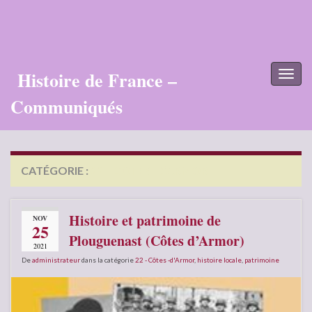
Histoire de France –
Toggl
naviga
Communiqués
CATÉGORIE :
22 – CÔTES -D’ARMOR
Histoire et patrimoine de
NOV
25
Plouguenast (Côtes d’Armor)
2021
De
administrateur
dans la catégorie
22 - Côtes -d'Armor
,
histoire locale
,
patrimoine