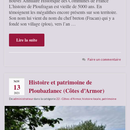
nouvel Annuaire Historique des Communes de France
L’histoire de Ploufragan est vieille de 5000 ans. En
témoignent les mégalithes encore présents sur son territoire.
Son nom lui vient du nom du chef breton (Fracan) qui y a
fondé son village (plou), vers l’an …
Lire la suite
Faire un commentaire
Histoire et patrimoine de
NOV
13
Ploubazlanec (Côtes d’Armor)
2021
De
administrateur
dans la catégorie
22 - Côtes -d'Armor
,
histoire locale
,
patrimoine