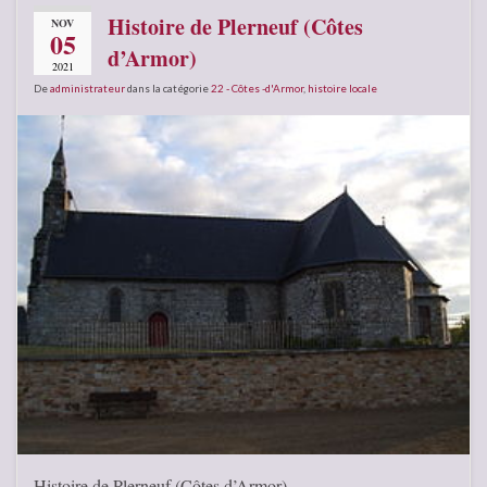
Histoire de Plerneuf (Côtes
NOV
05
d’Armor)
2021
De
administrateur
dans la catégorie
22 - Côtes -d'Armor
,
histoire locale
Histoire de Plerneuf (Côtes d’Armor)