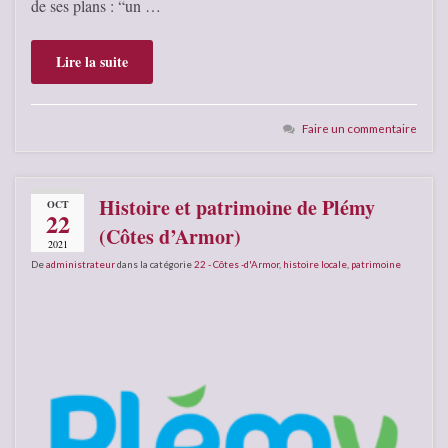
de ses plans : “un …
Lire la suite
Faire un commentaire
Histoire et patrimoine de Plémy
OCT
22
(Côtes d’Armor)
2021
De
administrateur
dans la catégorie
22 - Côtes -d'Armor
,
histoire locale
,
patrimoine