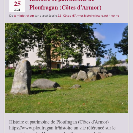
25
Ploufragan (Côtes d’Armor)
2021
De
administrateur
dans la catégorie
22 - Côtes -d'Armor
,
histoire locale
,
patrimoine
Histoire et patrimoine de Ploufragan (Côtes d’Armor)
https://www.ploufragan.fr/histoire un site référencé sur le