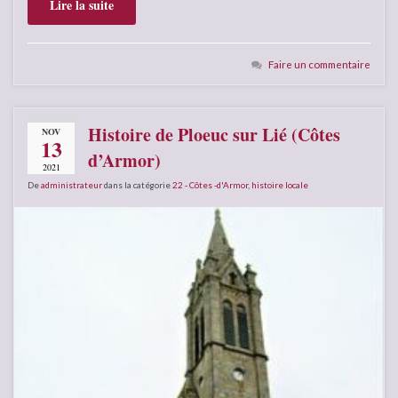
Lire la suite
Faire un commentaire
Histoire de Ploeuc sur Lié (Côtes
NOV
13
d’Armor)
2021
De
administrateur
dans la catégorie
22 - Côtes -d'Armor
,
histoire locale