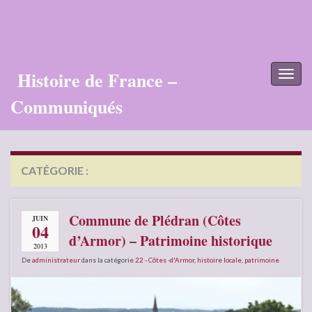
Histoire de France –
Toggl
naviga
Communiqués
CATÉGORIE :
22 – CÔTES -D’ARMOR
Commune de Plédran (Côtes
JUIN
04
d’Armor) – Patrimoine historique
2013
De
administrateur
dans la catégorie
22 - Côtes -d'Armor
,
histoire locale
,
patrimoine