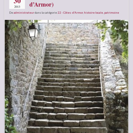
30
d’Armor)
2013
De
administrateur
dans la catégorie
22 - Côtes -d'Armor
,
histoire locale
,
patrimoine