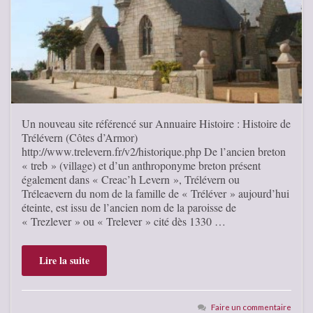
Un nouveau site référencé sur Annuaire Histoire : Histoire de
Trélévern (Côtes d’Armor)
http://www.trelevern.fr/v2/historique.php De l’ancien breton
« treb » (village) et d’un anthroponyme breton présent
également dans « Creac’h Levern », Trélévern ou
Tréleaevern du nom de la famille de « Tréléver » aujourd’hui
éteinte, est issu de l’ancien nom de la paroisse de
« Trezlever » ou « Trelever » cité dès 1330 …
Lire la suite
Faire un commentaire