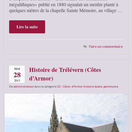
mégalithiques» publié en 1880 signalait un menhir planté à
quelques mètres de la chapelle Sainte Mémoire, au village …
Lire la suite
Faire un commentaire
Histoire de Trélévern (Côtes
MAI
28
d’Armor)
2013
De
administrateur
dans la catégorie
22 - Côtes -d'Armor
,
histoire locale
,
patrimoine