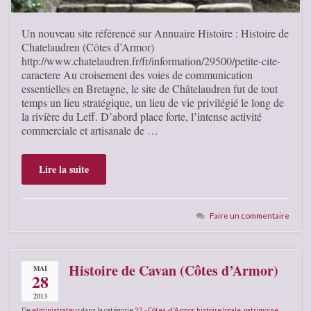
Un nouveau site référencé sur Annuaire Histoire : Histoire de
Chatelaudren (Côtes d’Armor)
http://www.chatelaudren.fr/fr/information/29500/petite-cite-
caractere Au croisement des voies de communication
essentielles en Bretagne, le site de Châtelaudren fut de tout
temps un lieu stratégique, un lieu de vie privilégié le long de
la rivière du Leff. D’abord place forte, l’intense activité
commerciale et artisanale de …
Lire la suite
Faire un commentaire
Histoire de Cavan (Côtes d’Armor)
MAI
28
2013
De
administrateur
dans la catégorie
22 - Côtes -d'Armor
,
histoire locale
,
patrimoine