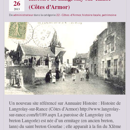
26
(Côtes d’Armor)
2013
De
administrateur
dans la catégorie
22 - Côtes -d'Armor
,
histoire locale
,
patrimoine
Un nouveau site référencé sur Annuaire Histoire : Histoire de
Langrolay-sur-Rance (Côtes d’Armor) http://www.langrolay-
sur-rance.com/fr/189.aspx La paroisse de Langrolay (en
breton Langorle) est née d’un ermitage (en ancien breton,
lann) du saint breton Gourlae ; elle apparaît à la fin du XIème