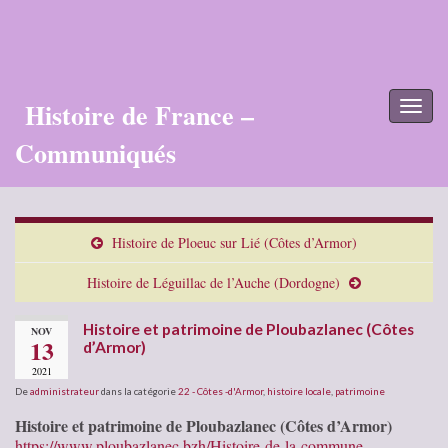
Histoire de France –
Toggl
naviga
Communiqués
Histoire de Ploeuc sur Lié (Côtes d’Armor)
Histoire de Léguillac de l’Auche (Dordogne)
Histoire et patrimoine de Ploubazlanec (Côtes
NOV
13
d’Armor)
2021
De
administrateur
dans la catégorie
22 - Côtes -d'Armor
,
histoire locale
,
patrimoine
Histoire et patrimoine de Ploubazlanec (Côtes d’Armor)
https://www.ploubazlanec.bzh/Histoire-de-la-commune