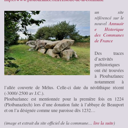
un site
référencé sur le
nouvel
Annuair
e Historique
des Communes
de France
Des traces
d’activités
préhistoriques
ont été trouvées
à Ploubazlanec
notamment à
l’allée couverte de Mélus. Celle-ci date du néolithique récent
(-3000/-2500 av J.C.).
Ploubazlanec est mentionnée pour la première fois en 1224
(Ploibanazlech) lors d’une donation faite à l’abbaye de Beauport
et on l’a désignée comme une paroisse dès 1232…
(image et extrait du site officiel de la commune…
lire la suite
)