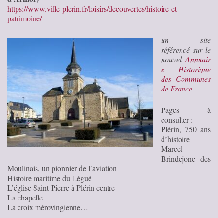
https://www.ville-plerin.fr/loisirs/decouvertes/histoire-et-
patrimoine/
un site
référencé sur le
nouvel
Annuair
e Historique
des Communes
de France
Pages à
consulter :
Plérin, 750 ans
d’histoire
Marcel
Brindejonc des
Moulinais, un pionnier de l’aviation
Histoire maritime du Légué
L’église Saint-Pierre à Plérin centre
La chapelle
La croix mérovingienne…