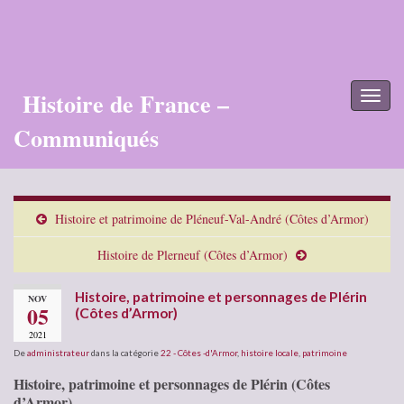
Histoire de France –
Toggl
naviga
Communiqués
Histoire et patrimoine de Pléneuf-Val-André (Côtes d’Armor)
Histoire de Plerneuf (Côtes d’Armor)
Histoire, patrimoine et personnages de Plérin
NOV
05
(Côtes d’Armor)
2021
De
administrateur
dans la catégorie
22 - Côtes -d'Armor
,
histoire locale
,
patrimoine
Histoire, patrimoine et personnages de Plérin (Côtes
d’Armor)