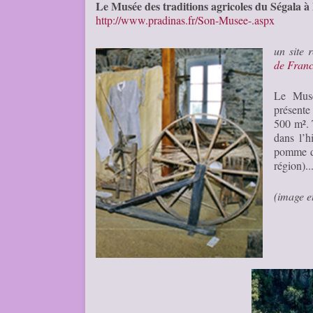
Le Musée des traditions agricoles du Ségala à
http://www.pradinas.fr/Son-Musee-.aspx
un site 
de Fran
Le Musé
présente 
500 m². 
dans l’h
pomme de
région).
.
(image e