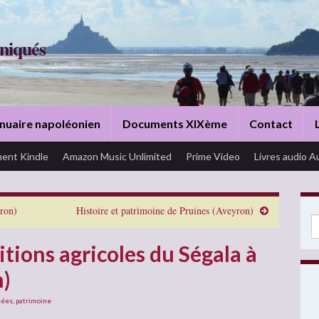
niqués
nuaire napoléonien
Documents XIXème
Contact
ent Kindle
Amazon Music Unlimited
Prime Video
Livres audio A
yron)
Histoire et patrimoine de Pruines (Aveyron)
Se
tions agricoles du Ségala à
n)
ées
,
patrimoine