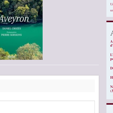
U
u
A
d
L
p
D
H
N
(