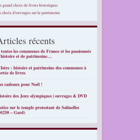
n grand choix de livres historiques
n choix d'ouvrages sur le patrimoine
Articles récents
 toutes les communes de France et les passionnés
’histoire et de patrimoine…
’Isère : histoire et patrimoine des communes à
ortée de livres
es cadeaux pour Noël !
istoire des Jeux olympiques | ouvrages & DVD
otice sur le temple protestant de Salinelles
30250 – Gard)