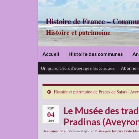
Histoire de France – Commu
Histoire et patrimoine
Accueil
Histoire des communes
An
Un grand choix d’ouvrages historiques
Abonnem
Histoire et patrimoine de Prades de Salars (Ave
Le Musée des tradi
NOV
04
Pradinas (Aveyro
2019
De
administrateur
dans la catégorie
12 - Aveyron
,
histoire locale
,
Mus