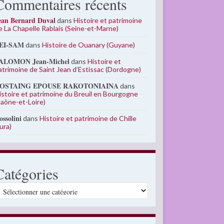
Commentaires récents
ean Bernard Duval
dans
Histoire et patrimoine
e La Chapelle Rablais (Seine-et-Marne)
EI-SAM
dans
Histoire de Ouanary (Guyane)
ALOMON Jean-Michel
dans
Histoire et
atrimoine de Saint Jean d’Estissac (Dordogne)
OSTAING EPOUSE RAKOTONIAINA
dans
istoire et patrimoine du Breuil en Bourgogne
Saône-et-Loire)
ossolini
dans
Histoire et patrimoine de Chille
Jura)
Catégories
atégories