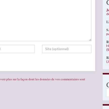
J
d
L
S
p
R
H
(
R
(
voir plus sur la façon dont les données de vos commentaires sont
C