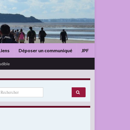
Liens
Déposer un communiqué
JPF
udible
arch for: