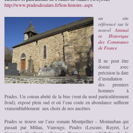
http://www.pradesdesalars.fr/Son-histoire-.aspx
un site
référencé sur le
nouvel
Annuai
re Historique
des Communes
de France
Il ne peut être
donné avec
précision la date
d’installation
des premiers
hommes à
Prades. Un coteau abrité de la bise (vent du nord particulièrement
froid), exposé plein sud et où l’eau coule en abondance suffirent
vraisemblablement aux choix de nos ancêtres
Prades se trouve sur l’axe romain Montpellier – Montauban qui
passait par Millau, Viarouge, Prades (Lescure, Rayret, Le