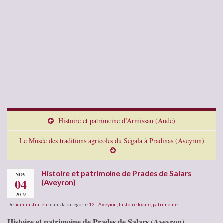
Histoire et patrimoine d’Armissan (Aude)
Le Musée des traditions agricoles du Ségala à Pradinas (Aveyron)
Histoire et patrimoine de Prades de Salars
NOV
04
(Aveyron)
2019
De
administrateur
dans la catégorie
12 - Aveyron
,
histoire locale
,
patrimoine
Histoire et patrimoine de Prades de Salars (Aveyron)