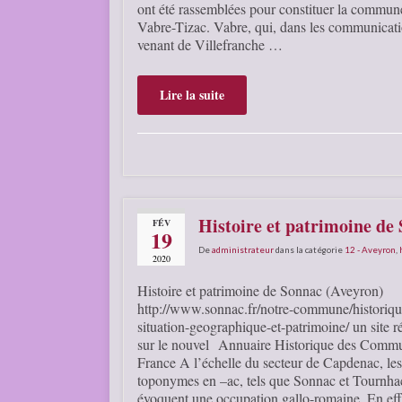
ont été rassemblées pour constituer la commun
Vabre-Tizac. Vabre, qui, dans les communicat
venant de Villefranche …
Lire la suite
Histoire et patrimoine de
FÉV
19
De
administrateur
dans la catégorie
12 - Aveyron
,
2020
Histoire et patrimoine de Sonnac (Aveyron)
http://www.sonnac.fr/notre-commune/historiqu
situation-geographique-et-patrimoine/ un site r
sur le nouvel Annuaire Historique des Comm
France A l’échelle du secteur de Capdenac, les
toponymes en –ac, tels que Sonnac et Tournha
évoquent une occupation gallo-romaine. En effe