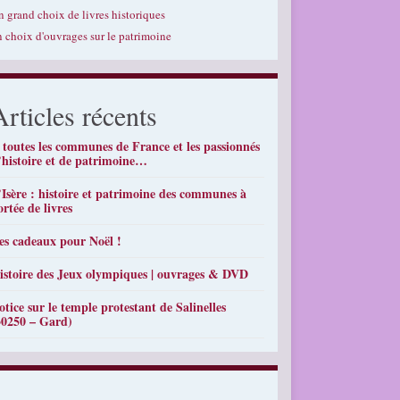
n grand choix de livres historiques
n choix d'ouvrages sur le patrimoine
Articles récents
 toutes les communes de France et les passionnés
’histoire et de patrimoine…
’Isère : histoire et patrimoine des communes à
ortée de livres
es cadeaux pour Noël !
istoire des Jeux olympiques | ouvrages & DVD
otice sur le temple protestant de Salinelles
30250 – Gard)