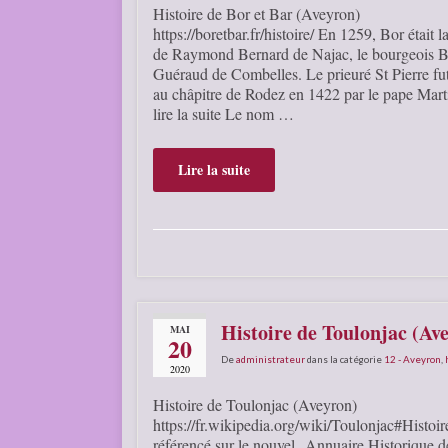
Histoire de Bor et Bar (Aveyron)
https://boretbar.fr/histoire/ En 1259, Bor était l
de Raymond Bernard de Najac, le bourgeois B
Guéraud de Combelles. Le prieuré St Pierre fut
au châpitre de Rodez en 1422 par le pape Ma
lire la suite Le nom …
Lire la suite
Histoire de Toulonjac (Av
MAI
20
De
administrateur
dans la catégorie
12 - Aveyron
,
2020
Histoire de Toulonjac (Aveyron)
https://fr.wikipedia.org/wiki/Toulonjac#Histoire
référencé sur le nouvel Annuaire Historique d