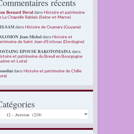
Commentaires récents
ean Bernard Duval
dans
Histoire et patrimoine
e La Chapelle Rablais (Seine-et-Marne)
EI-SAM
dans
Histoire de Ouanary (Guyane)
ALOMON Jean-Michel
dans
Histoire et
atrimoine de Saint Jean d’Estissac (Dordogne)
OSTAING EPOUSE RAKOTONIAINA
dans
istoire et patrimoine du Breuil en Bourgogne
Saône-et-Loire)
ossolini
dans
Histoire et patrimoine de Chille
Jura)
Catégories
atégories