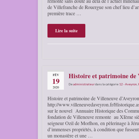
remonte sans doute au delà de l’actuel millénai
de Villefranche de Rouergue son chef lieu d’a
première trace …
Lire la suite
Histoire et patrimoine de
FÉV
19
De
administrateur
dans la catégorie
12 - Aveyron
,
2020
Histoire et patrimoine de Villeneuve d’Aveyro
http://www.villeneuvedaveyron.fr/Historique.as
sur le nouvel Annuaire Historique des Comm
fondation de Villeneuve remonte au XIème siè
seigneur Ozil de Morlhon, en pèlerinage à Jéru
d’immenses propriétés, à condition que fussent 
un monastère et une …