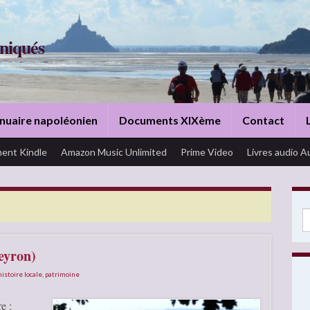
niqués
nuaire napoléonien
Documents XIXème
Contact
ent Kindle
Amazon Music Unlimited
Prime Video
Livres audio A
Se
eyron)
histoire locale
,
patrimoine
e :