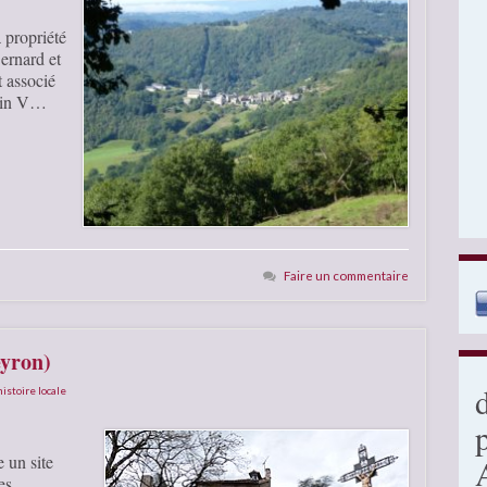
a propriété
ernard et
 associé
rtin V…
Faire un commentaire
eyron)
histoire locale
 un site
es