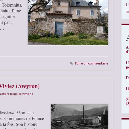
e Tolomnius,
U
étaire d’une
u
 signifie
t par :
x …
A
d
L
Faire un commentaire
p
D
Viviez (Aveyron)
H
histoire locale
,
patrimoine
N
(
dossier=155 un site
 des Communes de France
 la fois. Son histoire