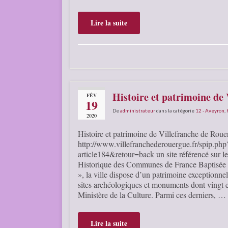
Lire la suite
Histoire et patrimoine de
FÉV
19
De
administrateur
dans la catégorie
12 - Aveyron
,
2020
Histoire et patrimoine de Villefranche de Rou
http://www.villefranchederouergue.fr/spip.php
article184&retour=back un site référencé sur 
Historique des Communes de France Baptisée 
», la ville dispose d’un patrimoine exception
sites archéologiques et monuments dont vingt e
Ministère de la Culture. Parmi ces derniers, …
Lire la suite