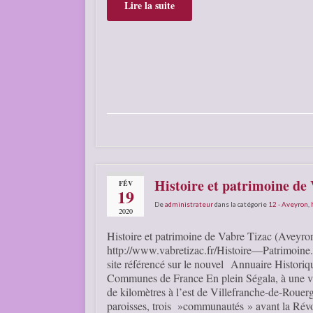
Lire la suite
Histoire et patrimoine de
FÉV
19
De
administrateur
dans la catégorie
12 - Aveyron
,
2020
Histoire et patrimoine de Vabre Tizac (Aveyro
http://www.vabretizac.fr/Histoire—Patrimoine
site référencé sur le nouvel Annuaire Historiq
Communes de France En plein Ségala, à une v
de kilomètres à l’est de Villefranche-de-Rouerg
paroisses, trois »communautés » avant la Révo