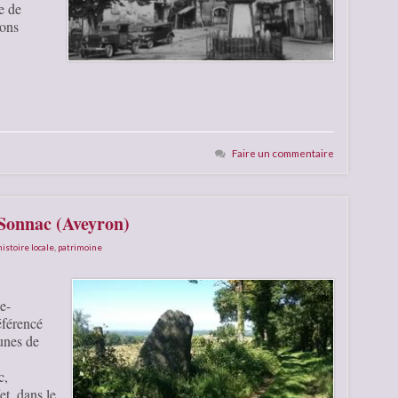
e de
ions
Faire un commentaire
 Sonnac (Aveyron)
histoire locale
,
patrimoine
e-
éférencé
unes de
c,
t, dans le