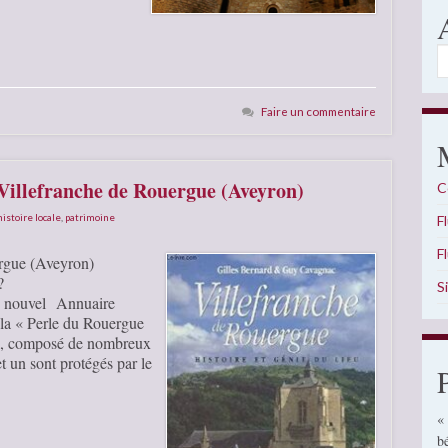
A
Faire un commentaire
 Villefranche de Rouergue (Aveyron)
C
histoire locale
,
patrimoine
F
F
ergue (Aveyron)
?
S
le nouvel Annuaire
la « Perle du Rouergue
nel, composé de nombreux
t un sont protégés par le
«
b