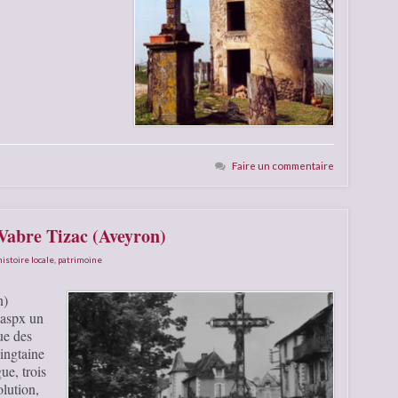
Faire un commentaire
 Vabre Tizac (Aveyron)
histoire locale
,
patrimoine
n)
.aspx un
ue des
ingtaine
ue, trois
lution,