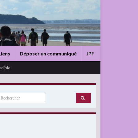
Liens
Déposer un communiqué
JPF
udible
arch for: