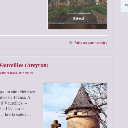
r
Faire un commentaire
Vaureilles (Aveyron)
histoire locale
,
patrimoine
px un site référencé
unes de France A
 à Vaureilles. –
ge – L’écusson…
… lire la suite) …