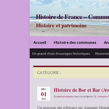
Histoire de France – Commu
Histoire et patrimoine
Accueil
Histoire des communes
An
Un grand choix d’ouvrages historiques
Abonnem
CATÉGORIE :
12 – AVEYRON
Histoire de Bor et Bar (Av
DÉC
01
De
administrateur
dans la catégorie
12 - Aveyron
,
2021
Un nouveau site référencé sur Annuaire Histoir