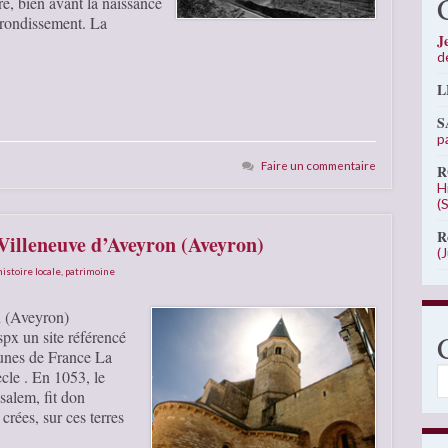
re, bien avant la naissance
rrondissement. La
J
d
L
S
p
Faire un commentaire
R
H
(
R
 Villeneuve d’Aveyron (Aveyron)
(
histoire locale
,
patrimoine
n (Aveyron)
px un site référencé
unes de France La
C
cle . En 1053, le
salem, fit don
crées, sur ces terres