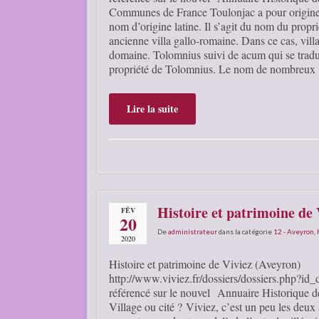
Communes de France Toulonjac a pour origin
nom d’origine latine. Il s’agit du nom du propri
ancienne villa gallo-romaine. Dans ce cas, villa
domaine. Tolomnius suivi de acum qui se tradui
propriété de Tolomnius. Le nom de nombreu
Lire la suite
Histoire et patrimoine de 
FÉV
20
De
administrateur
dans la catégorie
12 - Aveyron
,
2020
Histoire et patrimoine de Viviez (Aveyron)
http://www.viviez.fr/dossiers/dossiers.php?id_
référencé sur le nouvel Annuaire Historique
Village ou cité ? Viviez, c’est un peu les deux à