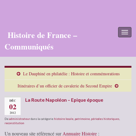
Histoire de France –
Toggl
naviga
Communiqués
Le Dauphiné en philatélie : Histoire et commémorations
Itinéraires d’un officier de cavalerie du Second Empire
La Route Napoléon – Epique époque
DÉC
02
2012
De
administrateur
dans la catégorie
histoire locale
,
patrimoine
,
périodes historiques
,
reconstitution
Un nouveau site référencé sur
Annuaire Histoire
: