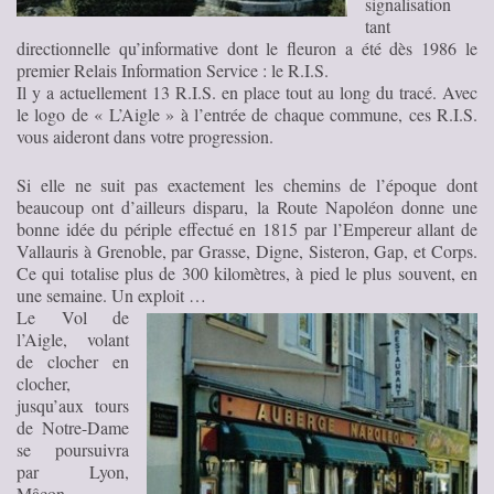
signalisation
tant
directionnelle qu’informative dont le fleuron a été dès 1986 le
premier Relais Information Service : le R.I.S.
Il y a actuellement 13 R.I.S. en place tout au long du tracé. Avec
le logo de « L’Aigle » à l’entrée de chaque commune, ces R.I.S.
vous aideront dans votre progression.
Si elle ne suit pas exactement les chemins de l’époque dont
beaucoup ont d’ailleurs disparu, la Route Napoléon donne une
bonne idée du périple effectué en 1815 par l’Empereur allant de
Vallauris à Grenoble, par Grasse, Digne, Sisteron, Gap, et Corps.
Ce qui totalise plus de 300 kilomètres, à pied le plus souvent, en
une semaine. Un exploit …
Le Vol de
l’Aigle, volant
de clocher en
clocher,
jusqu’aux tours
de Notre-Dame
se poursuivra
par Lyon,
Mâcon,