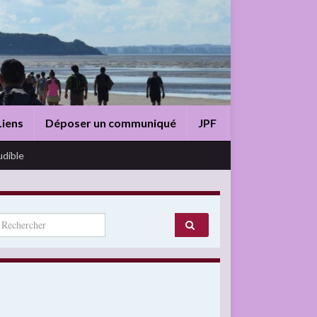
Liens
Déposer un communiqué
JPF
udible
arch for: