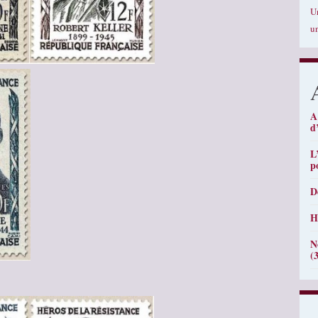
U
u
A
d
L
p
D
H
N
(