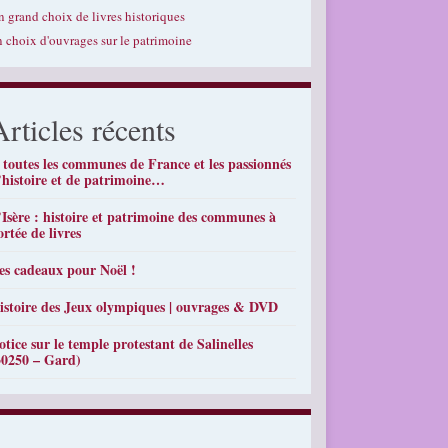
n grand choix de livres historiques
n choix d'ouvrages sur le patrimoine
Articles récents
 toutes les communes de France et les passionnés
’histoire et de patrimoine…
’Isère : histoire et patrimoine des communes à
ortée de livres
es cadeaux pour Noël !
istoire des Jeux olympiques | ouvrages & DVD
otice sur le temple protestant de Salinelles
30250 – Gard)