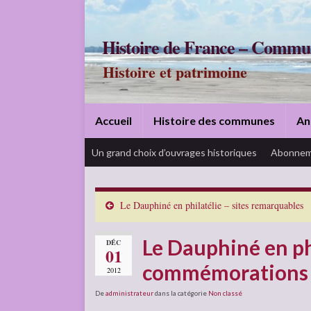
Histoire de France – Commu
Histoire et patrimoine
Accueil
Histoire des communes
An
Un grand choix d’ouvrages historiques
Abonnem
Le Dauphiné en philatélie – sites remarquables
Le Dauphiné en phi
DÉC
01
commémorations
2012
De
administrateur
dans la catégorie
Non classé