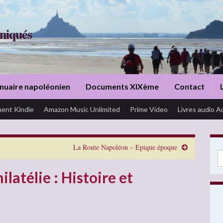
niqués
nuaire napoléonien
Documents XIXème
Contact
ent Kindle
Amazon Music Unlimited
Prime Video
Livres audio A
La Route Napoléon – Epique époque
Se
latélie : Histoire et