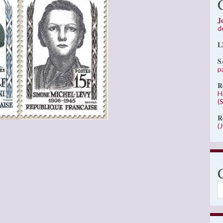
J
d
L
S
p
R
H
(
R
(
C