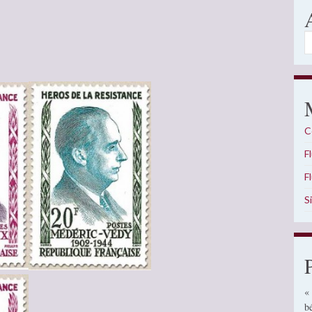
A
C
F
F
S
«
b