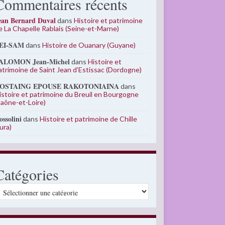
Commentaires récents
ean Bernard Duval
dans
Histoire et patrimoine
e La Chapelle Rablais (Seine-et-Marne)
EI-SAM
dans
Histoire de Ouanary (Guyane)
ALOMON Jean-Michel
dans
Histoire et
atrimoine de Saint Jean d’Estissac (Dordogne)
OSTAING EPOUSE RAKOTONIAINA
dans
istoire et patrimoine du Breuil en Bourgogne
Saône-et-Loire)
ossolini
dans
Histoire et patrimoine de Chille
Jura)
Catégories
atégories