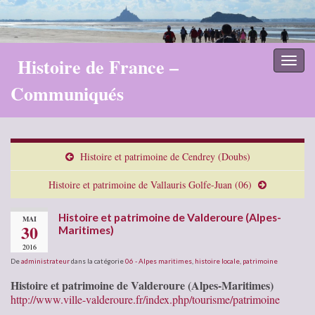
Histoire de France –
Toggl
naviga
Communiqués
Histoire et patrimoine de Cendrey (Doubs)
Histoire et patrimoine de Vallauris Golfe-Juan (06)
Histoire et patrimoine de Valderoure (Alpes-
MAI
30
Maritimes)
2016
De
administrateur
dans la catégorie
06 - Alpes maritimes
,
histoire locale
,
patrimoine
Histoire et patrimoine de Valderoure (Alpes-Maritimes)
http://www.ville-valderoure.fr/index.php/tourisme/patrimoine