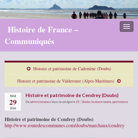
Histoire de France –
Toggl
naviga
Communiqués
Histoire et patrimoine de Cademène (Doubs)
Histoire et patrimoine de Valderoure (Alpes-Maritimes)
Histoire et patrimoine de Cendrey (Doubs)
MAI
29
De
administrateur
dans la catégorie
25 - Doubs
,
histoire locale
,
patrimoine
2016
Histoire et patrimoine de Cendrey (Doubs)
http://www.routedescommunes.com/doubs/marchaux/cendrey