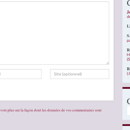
J
d
L
S
p
R
H
(
R
(
C
voir plus sur la façon dont les données de vos commentaires sont