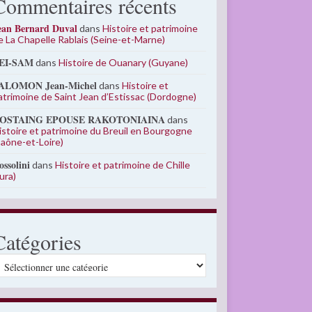
Commentaires récents
ean Bernard Duval
dans
Histoire et patrimoine
e La Chapelle Rablais (Seine-et-Marne)
EI-SAM
dans
Histoire de Ouanary (Guyane)
ALOMON Jean-Michel
dans
Histoire et
atrimoine de Saint Jean d’Estissac (Dordogne)
OSTAING EPOUSE RAKOTONIAINA
dans
istoire et patrimoine du Breuil en Bourgogne
Saône-et-Loire)
ossolini
dans
Histoire et patrimoine de Chille
Jura)
Catégories
atégories