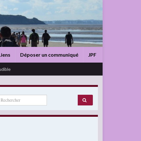
Liens
Déposer un communiqué
JPF
udible
arch for: