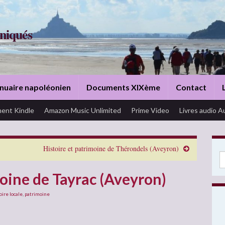
niqués
nuaire napoléonien
Documents XIXème
Contact
ent Kindle
Amazon Music Unlimited
Prime Video
Livres audio A
Histoire et patrimoine de Thérondels (Aveyron)
Se
moine de Tayrac (Aveyron)
oire locale
,
patrimoine