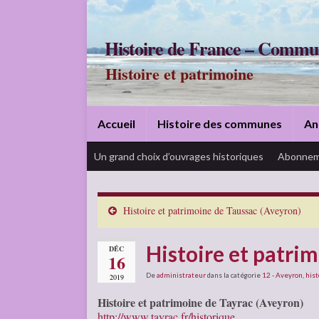
Histoire de France – Commu
Histoire et patrimoine
Accueil
Histoire des communes
An
Un grand choix d’ouvrages historiques
Abonnem
Histoire et patrimoine de Taussac (Aveyron)
Histoire et patri
DÉC
16
De
administrateur
dans la catégorie
12 - Aveyron
,
hist
2019
Histoire et patrimoine de Tayrac (Aveyron)
http://www.tayrac.fr/historique