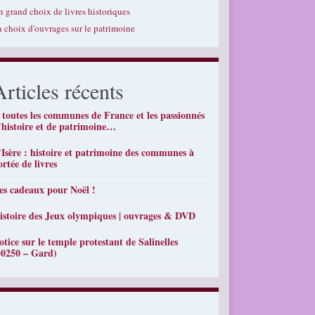
n grand choix de livres historiques
n choix d'ouvrages sur le patrimoine
Articles récents
 toutes les communes de France et les passionnés
’histoire et de patrimoine…
’Isère : histoire et patrimoine des communes à
ortée de livres
es cadeaux pour Noël !
istoire des Jeux olympiques | ouvrages & DVD
otice sur le temple protestant de Salinelles
30250 – Gard)