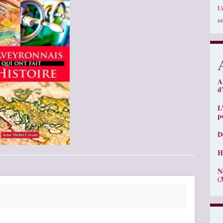
U
u
A
d
L
p
D
H
N
(