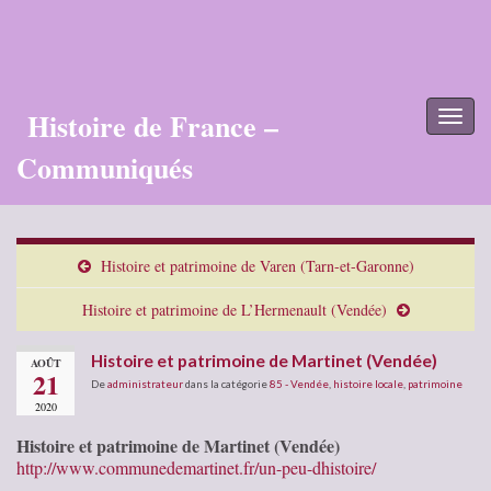
Histoire de France –
Toggl
naviga
Communiqués
Histoire et patrimoine de Varen (Tarn-et-Garonne)
Histoire et patrimoine de L’Hermenault (Vendée)
Histoire et patrimoine de Martinet (Vendée)
AOÛT
21
De
administrateur
dans la catégorie
85 - Vendée
,
histoire locale
,
patrimoine
2020
Histoire et patrimoine de Martinet (Vendée)
http://www.communedemartinet.fr/un-peu-dhistoire/