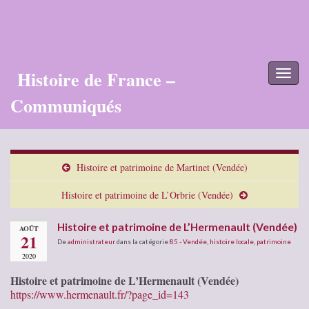
Histoire de France –
Toggl
naviga
Communiqués
Histoire et patrimoine de Martinet (Vendée)
Histoire et patrimoine de L’Orbrie (Vendée)
Histoire et patrimoine de L’Hermenault (Vendée)
AOÛT
21
De
administrateur
dans la catégorie
85 - Vendée
,
histoire locale
,
patrimoine
2020
Histoire et patrimoine de L’Hermenault (Vendée)
https://www.hermenault.fr/?page_id=143