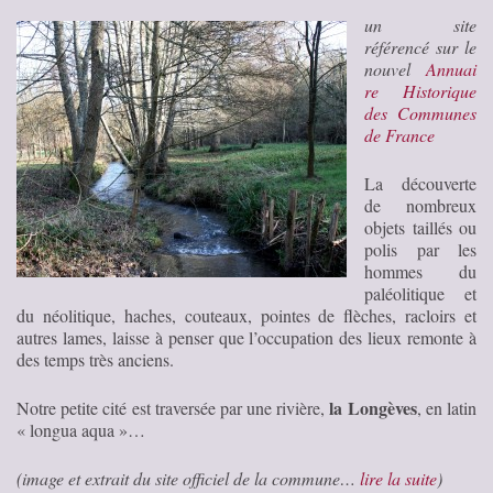
un site
référencé sur le
nouvel
Annuai
re Historique
des Communes
de France
La découverte
de nombreux
objets taillés ou
polis par les
hommes du
paléolitique et
du néolitique, haches, couteaux, pointes de flèches, racloirs et
autres lames, laisse à penser que l’occupation des lieux remonte à
des temps très anciens.
la Longèves
Notre petite cité est traversée par une rivière,
, en latin
« longua aqua »…
(image et extrait du site officiel de la commune…
lire la suite
)