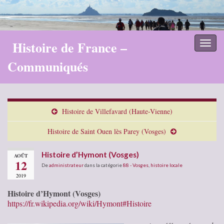
Histoire de France –
Toggl
naviga
Communiqués
Histoire de Villefavard (Haute-Vienne)
Histoire de Saint Ouen lès Parey (Vosges)
Histoire d’Hymont (Vosges)
AOÛT
12
De
administrateur
dans la catégorie
88 - Vosges
,
histoire locale
2019
Histoire d’Hymont (Vosges)
https://fr.wikipedia.org/wiki/Hymont#Histoire