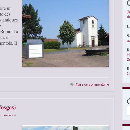
oire un
J
ue des
d
 antiques
e
L
e Romont à
S
i, il
p
ontois. Il
R
H
(
R
(
Faire un commentaire
Vosges)
C
stoire locale