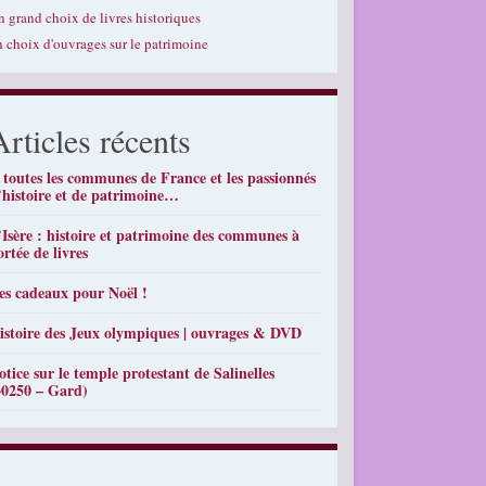
n grand choix de livres historiques
n choix d'ouvrages sur le patrimoine
Articles récents
 toutes les communes de France et les passionnés
’histoire et de patrimoine…
’Isère : histoire et patrimoine des communes à
ortée de livres
es cadeaux pour Noël !
istoire des Jeux olympiques | ouvrages & DVD
otice sur le temple protestant de Salinelles
30250 – Gard)