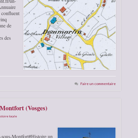
t.fr/un-
 Annuaire
 confluent
cinq
une de
es des
Faire un commentaire
Montfort (Vosges)
stoire locale
sous-Montfort#Histoire un