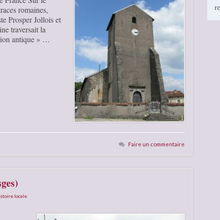
r
traces romaines,
e Prosper Jollois et
ne traversait la
tion antique » …
Faire un commentaire
sges)
stoire locale