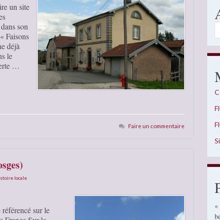
re un site
es
 dans son
A
 « Faisons
ne déjà
s le
verte …
C
F
F
Faire un commentaire
S
osges)
stoire locale
«
 référencé sur le
b
 France Sur le