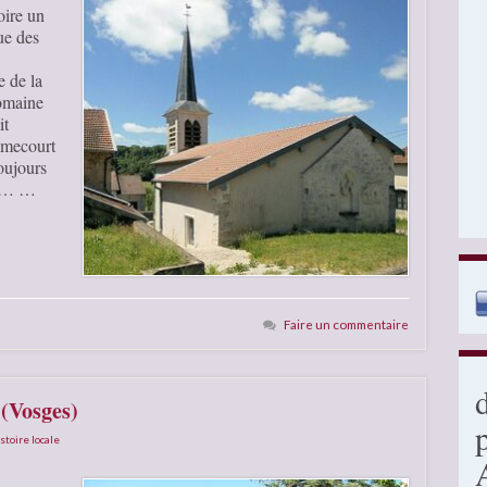
oire un
ue des
 de la
romaine
it
mmecourt
toujours
eux… …
Faire un commentaire
 (Vosges)
stoire locale