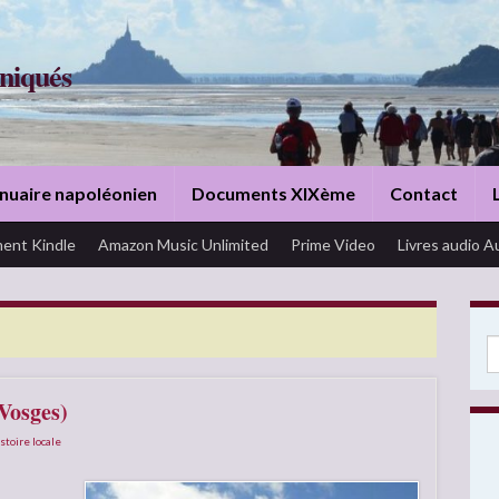
niqués
nuaire napoléonien
Documents XIXème
Contact
ent Kindle
Amazon Music Unlimited
Prime Video
Livres audio A
Se
Vosges)
stoire locale