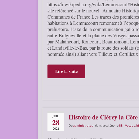
https://fr.wikipedia.org/wiki/Lemmecourt#Hist
site référencé sur le nouvel Annuaire Historiq
Communes de France Les traces des premières
habitations à Lemmecourt remontent à l’époque
préhistoire. L’axe de la communication gallo-
entre Bulgnéville et la plaine des Vosges passa
par Malaincourt, Roncourt, Beaufremont, Le
et Landaville-le-Bas, par la route des soldats (
nommée ainsi) allant vers Tilleux et Certill
Lire la suite
Histoire de Clérey la Côte
JUIL
28
De
administrateur
dans la catégorie
88 - Vosges
,
hi
2022