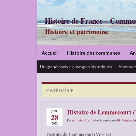
Histoire de France – Commu
Histoire et patrimoine
Accueil
Histoire des communes
An
Un grand choix d’ouvrages historiques
Abonnem
CATÉGORIE :
88 – VOSGES
Histoire de Lemmecourt (
JUIL
28
De
administrateur
dans la catégorie
88 - Vosges
,
hi
2022
Histoire de Lemmecourt (Vosges)