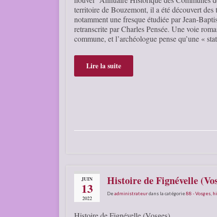
territoire de Bouzemont, il a été découvert des 
notamment une fresque étudiée par Jean-Baptist
retranscrite par Charles Pensée. Une voie romai
commune, et l’archéologue pense qu’une « sta
Lire la suite
Histoire de Fignévelle (Vo
JUIN
13
De
administrateur
dans la catégorie
88 - Vosges
,
hi
2022
Histoire de Fignévelle (Vosges)