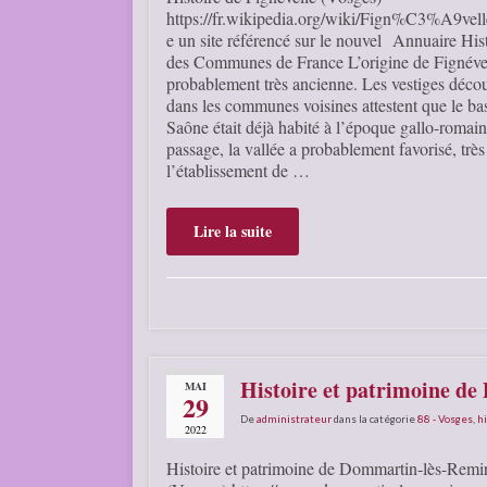
https://fr.wikipedia.org/wiki/Fign%C3%A9vell
e un site référencé sur le nouvel Annuaire His
des Communes de France L’origine de Fignével
probablement très ancienne. Les vestiges décou
dans les communes voisines attestent que le bas
Saône était déjà habité à l’époque gallo-romai
passage, la vallée a probablement favorisé, très 
l’établissement de …
Lire la suite
Histoire et patrimoine d
MAI
29
De
administrateur
dans la catégorie
88 - Vosges
,
hi
2022
Histoire et patrimoine de Dommartin-lès-Rem