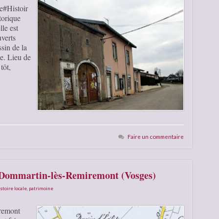
e#Histoir
torique
le est
verts
sin de la
ne. Lieu de
tôt,
Faire un commentaire
e Dommartin-lès-Remiremont (Vosges)
stoire locale
,
patrimoine
iremont