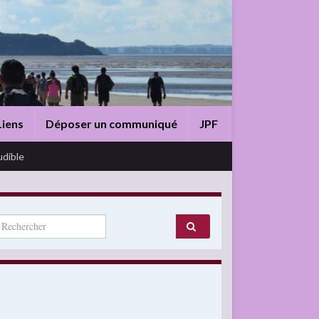
Liens
Déposer un communiqué
JPF
udible
arch for: