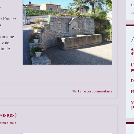
U
-
u
e France
 :
.
 romaine,
 voie
oximité…
A
d
L
p
D
H
Faire un commentaire
N
(
Vosges)
stoire locale