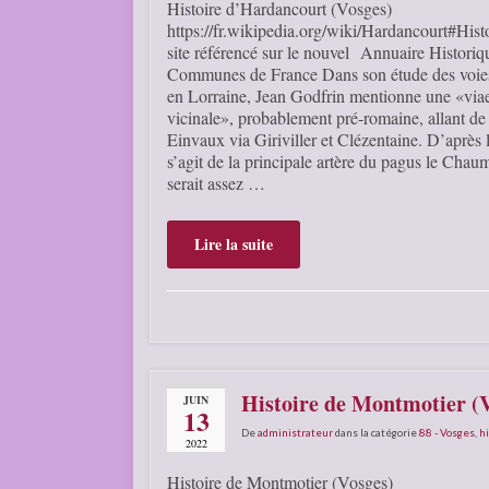
Histoire d’Hardancourt (Vosges)
https://fr.wikipedia.org/wiki/Hardancourt#Hist
site référencé sur le nouvel Annuaire Historiq
Communes de France Dans son étude des voies
en Lorraine, Jean Godfrin mentionne une «via
vicinale», probablement pré-romaine, allant d
Einvaux via Giriviller et Clézentaine. D’après lu
s’agit de la principale artère du pagus le Chaum
serait assez …
Lire la suite
Histoire de Montmotier (
JUIN
13
De
administrateur
dans la catégorie
88 - Vosges
,
hi
2022
Histoire de Montmotier (Vosges)