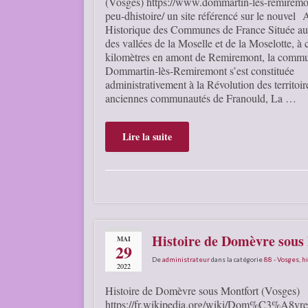
(Vosges) https://www.dommartin-les-remiremon
peu-dhistoire/ un site référencé sur le nouvel
Historique des Communes de France Située au
des vallées de la Moselle et de la Moselotte, à 
kilomètres en amont de Remiremont, la comm
Dommartin-lès-Remiremont s’est constituée
administrativement à la Révolution des territoir
anciennes communautés de Franould, La …
Lire la suite
Histoire de Domèvre sous 
MAI
29
De
administrateur
dans la catégorie
88 - Vosges
,
hi
2022
Histoire de Domèvre sous Montfort (Vosges)
https://fr.wikipedia.org/wiki/Dom%C3%A8vre-