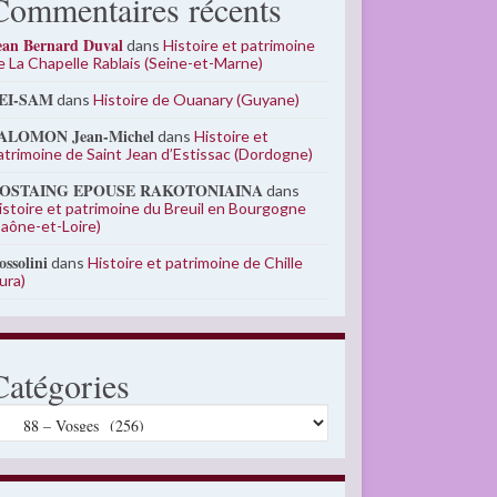
Commentaires récents
ean Bernard Duval
dans
Histoire et patrimoine
e La Chapelle Rablais (Seine-et-Marne)
EI-SAM
dans
Histoire de Ouanary (Guyane)
ALOMON Jean-Michel
dans
Histoire et
atrimoine de Saint Jean d’Estissac (Dordogne)
OSTAING EPOUSE RAKOTONIAINA
dans
istoire et patrimoine du Breuil en Bourgogne
Saône-et-Loire)
ossolini
dans
Histoire et patrimoine de Chille
Jura)
Catégories
atégories