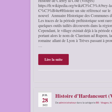
Histoire de Clérey la Côte (Vosges)
https://fr.wikipedia.org/wiki/Cl%C3%A9rey-la
C%C3%B4te#Histoire un site référencé sur le
nouvel Annuaire Historique des Communes d
Les traces de la période préhistorique sont rares
quelques outils taillés découverts dans la région
Cependant, le village existait déjà à la période
portant alors le nom de Clareium ad Rupem, la
romaine allant de Lyon à Trèves passant à pr
…
Lire la suite
Histoire d’Hardancourt (
JUIL
28
De
administrateur
dans la catégorie
88 - Vosges
,
hi
2022