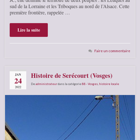
sud de la Lorraine et les Triboques au nord de l’Alsace. Cette
première frontière, rappelée …
Lire la suite
Faire un commentaire
Histoire de Serécourt (Vosges)
JAN
24
De
administrateur
dans la catégorie
88 - Vosges
,
histoire locale
2022