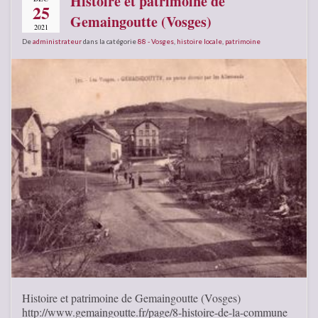
Histoire et patrimoine de
25
Gemaingoutte (Vosges)
2021
De
administrateur
dans la catégorie
88 - Vosges
,
histoire locale
,
patrimoine
Histoire et patrimoine de Gemaingoutte (Vosges)
http://www.gemaingoutte.fr/page/8-histoire-de-la-commune