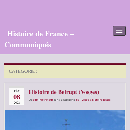
Histoire de France –
Toggl
naviga
Communiqués
CATÉGORIE :
88 – VOSGES
Histoire de Belrupt (Vosges)
FÉV
08
De
administrateur
dans la catégorie
88 - Vosges
,
histoire locale
2022