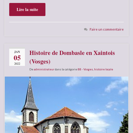
Lire la suite
Faire un commentaire
Histoire de Dombasle en Xaintois
JAN
05
(Vosges)
2022
De
administrateur
dans la catégorie
88 - Vosges
,
histoire locale