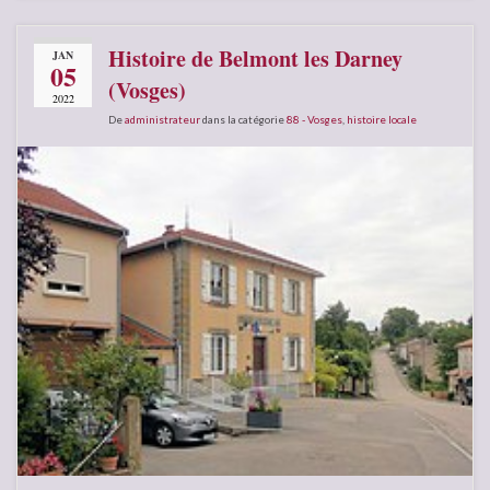
Histoire de Belmont les Darney
JAN
05
(Vosges)
2022
De
administrateur
dans la catégorie
88 - Vosges
,
histoire locale