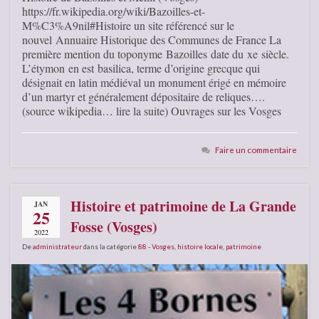
https://fr.wikipedia.org/wiki/Bazoilles-et-
M%C3%A9nil#Histoire un site référencé sur le
nouvel Annuaire Historique des Communes de France La
première mention du toponyme Bazoilles date du xe siècle.
L’étymon en est basilica, terme d’origine grecque qui
désignait en latin médiéval un monument érigé en mémoire
d’un martyr et généralement dépositaire de reliques….
(source wikipedia… lire la suite) Ouvrages sur les Vosges
Faire un commentaire
Histoire et patrimoine de La Grande
JAN
25
Fosse (Vosges)
2022
De
administrateur
dans la catégorie
88 - Vosges
,
histoire locale
,
patrimoine