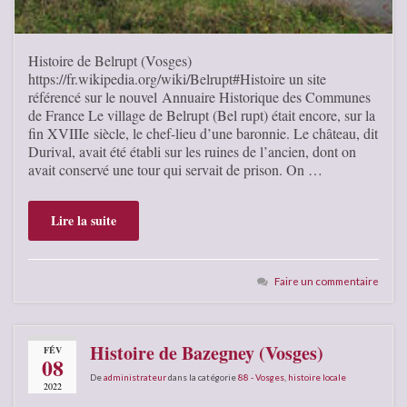
Histoire de Belrupt (Vosges)
https://fr.wikipedia.org/wiki/Belrupt#Histoire un site
référencé sur le nouvel Annuaire Historique des Communes
de France Le village de Belrupt (Bel rupt) était encore, sur la
fin XVIIIe siècle, le chef-lieu d’une baronnie. Le château, dit
Durival, avait été établi sur les ruines de l’ancien, dont on
avait conservé une tour qui servait de prison. On …
Lire la suite
Faire un commentaire
Histoire de Bazegney (Vosges)
FÉV
08
De
administrateur
dans la catégorie
88 - Vosges
,
histoire locale
2022