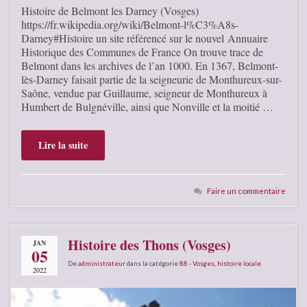
Histoire de Belmont les Darney (Vosges)
https://fr.wikipedia.org/wiki/Belmont-l%C3%A8s-
Darney#Histoire un site référencé sur le nouvel Annuaire
Historique des Communes de France On trouve trace de
Belmont dans les archives de l’an 1000. En 1367, Belmont-
lès-Darney faisait partie de la seigneurie de Monthureux-sur-
Saône, vendue par Guillaume, seigneur de Monthureux à
Humbert de Bulgnéville, ainsi que Nonville et la moitié …
Lire la suite
Faire un commentaire
Histoire des Thons (Vosges)
JAN
05
De
administrateur
dans la catégorie
88 - Vosges
,
histoire locale
2022