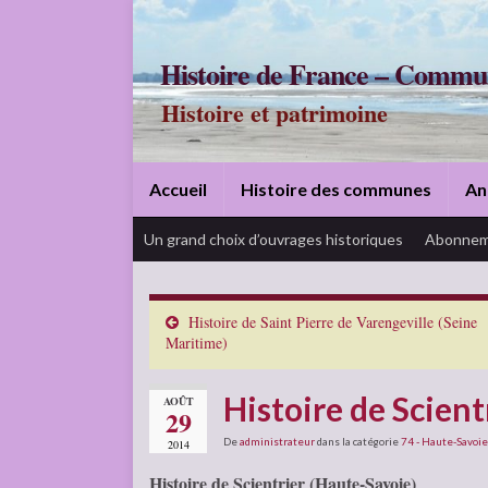
Histoire de France – Commu
Histoire et patrimoine
Accueil
Histoire des communes
An
Un grand choix d’ouvrages historiques
Abonnem
Histoire de Saint Pierre de Varengeville (Seine
Maritime)
Histoire de Scient
AOÛT
29
De
administrateur
dans la catégorie
74 - Haute-Savoie
2014
Histoire de Scientrier (Haute-Savoie)