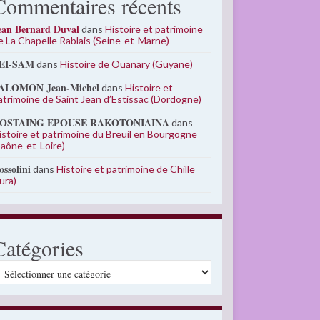
Commentaires récents
ean Bernard Duval
dans
Histoire et patrimoine
e La Chapelle Rablais (Seine-et-Marne)
EI-SAM
dans
Histoire de Ouanary (Guyane)
ALOMON Jean-Michel
dans
Histoire et
atrimoine de Saint Jean d’Estissac (Dordogne)
OSTAING EPOUSE RAKOTONIAINA
dans
istoire et patrimoine du Breuil en Bourgogne
Saône-et-Loire)
ossolini
dans
Histoire et patrimoine de Chille
Jura)
Catégories
atégories