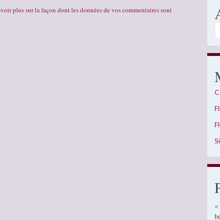
voir plus sur la façon dont les données de vos commentaires sont
A
C
F
F
S
«
b