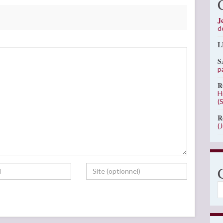
J
d
L
S
p
R
H
(
R
(
C