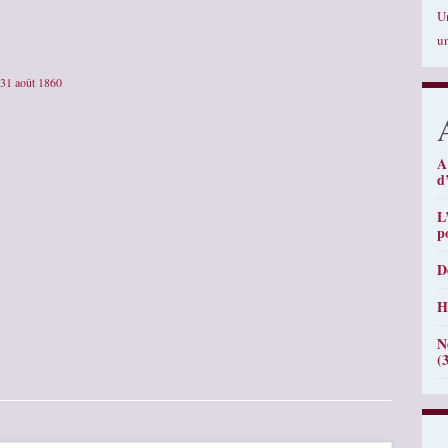
U
u
 31 août 1860
A
d
L
p
D
H
N
(