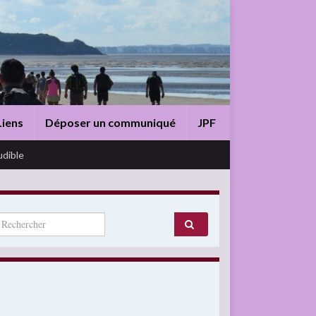
Liens
Déposer un communiqué
JPF
udible
arch for: