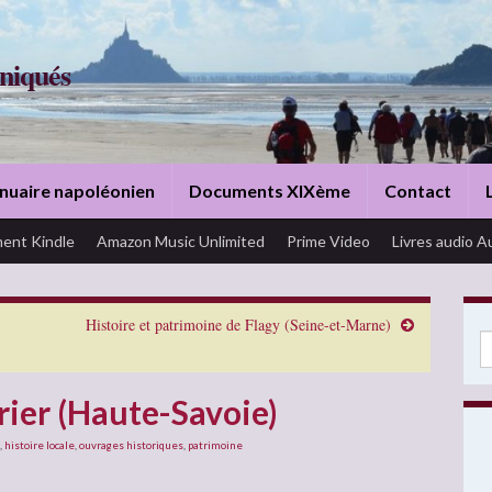
niqués
nuaire napoléonien
Documents XIXème
Contact
ent Kindle
Amazon Music Unlimited
Prime Video
Livres audio A
Histoire et patrimoine de Flagy (Seine-et-Marne)
Se
rier (Haute-Savoie)
,
histoire locale
,
ouvrages historiques
,
patrimoine