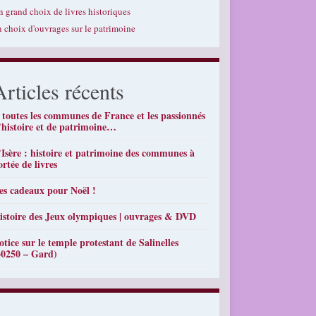
n grand choix de livres historiques
n choix d'ouvrages sur le patrimoine
Articles récents
 toutes les communes de France et les passionnés
’histoire et de patrimoine…
’Isère : histoire et patrimoine des communes à
ortée de livres
es cadeaux pour Noël !
istoire des Jeux olympiques | ouvrages & DVD
otice sur le temple protestant de Salinelles
30250 – Gard)